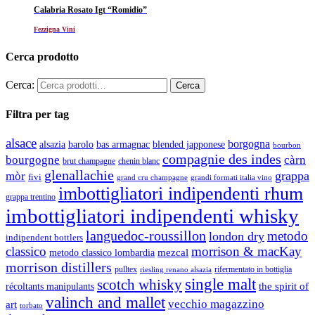
Calabria Rosato Igt “Romidio”
Fezzigna Vini
Cerca prodotto
Cerca:
Filtra per tag
alsace
borgogna
alsazia
barolo
blended japponese
bas armagnac
bourbon
compagnie des indes
bourgogne
càrn
brut champagne
chenin blanc
glenallachie
grappa
mòr
fivi
grandi formati italia vino
grand cru champagne
imbottigliatori indipendenti rhum
grappa trentino
imbottigliatori indipendenti whisky
languedoc-roussillon
metodo
london dry
indipendent bottlers
classico
morrison & macKay
mezcal
metodo classico lombardia
morrison distillers
pulltex
rifermentato in bottiglia
riesling renano alsazia
single malt
scotch whisky
récoltants manipulants
the spirit of
valinch and mallet
vecchio magazzino
art
torbato