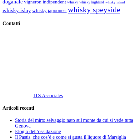
doganale
vigneron indipendent
whisky
whisky highland
whisky island
whisky speyside
whisky islay
whisky japponesi
Contatti
Vino Vino di Gaviglio Andrea
C.so S. Gottardo, 13 20136 Milano MI
Tel
. +39 02 58.10.12.39
Cell.
+39 329 711 1014
P. Iva 10847580965
info@vinovinomilano.it
© 2013 Vino Vino di Andrea Gaviglio.
Tutti i diritti riservati.
Customized by
ITS Associates
Articoli recenti
Storia del mirto selvaggio nato sul monte da cui si vede tutta
Genova
Elogio dell’ossidazione
Il Pastis, che cos’è e come si gusta il liquore di Marsiglia