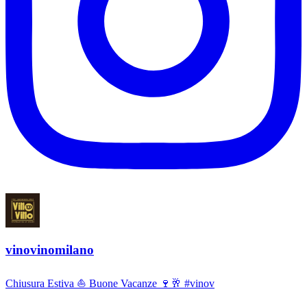
Barbera d'Alba Superiore Doc
Etna Bianco Superiore Doc - Lindo
vinovinomilano
Chiusura Estiva ⛵ Buone Vacanze 🍷🥂 #vinov
Grace O' Malley Irish Pirate Queen
Whiskey Maritime Cask