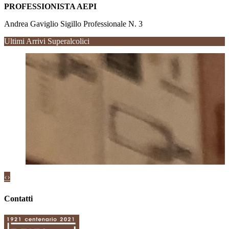
PROFESSIONISTA AEPI
Andrea Gaviglio Sigillo Professionale N. 3
Ultimi Arrivi Superalcolici
Ormeasco di Pornassio Doc
Lumassina Colline Savonesi Igt
‹
›
Contatti