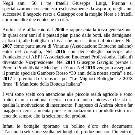
Negli anni ’50 i tre fratelli Giuseppe, Luigi, Pierina si
specializzarono con enoteca esclusivamente da asporto; negli anni
successivi il negozio restò a Giuseppe con la moglie Nora e i fratelli
aprirono altre due enoteche in città.
Andrea si è affiancato dal
2000
e rappresenta la terza generazione.
In quasi cent’anni sì è passati pian piano dalle botti, alle damigiane,
ai fiaschi, alle bottiglia e chissà che non si ritorni al bicchiere. Nel
2007
come parte attiva di Vinarius (Associazione Enoteche italiane)
entra nel consiglio, Nel
2016
con dei colleghi partecipa alla
Fondazione di AEPI (Associazione Enotecari Professionisti Italiani)
diventando Vicepresidente. Nel
2014
Giuseppe Gaviglio prende il
Premio Produttività e Medaglia D’oro. Nel
2016
vengono assegnati,
il premio speciale Gambero Rosso “30 anni della nostra storia” e nel
2017
il premio da Golosaria per “Le Migliori Botteghe” e
2018
firma “Il Manifesto della Bottega Italiana”
I vini sono scelti con attenzione alle piccole realtà agricole e sono
frutto di una continua ricerca, con un unico interesse che sia la
qualità la motivazione di inserimento, l’ingresso di Andrea oltre a far
maggior ricerca aumenta pure le importazioni di prodotti esteri ma
tenendo sempre alto la selezione dei prodotti.
Infatti le bottiglie riportano un bollino d’oro che documenta
“l’accurata selezione svolta nei luoghi di produzione con l’intento di