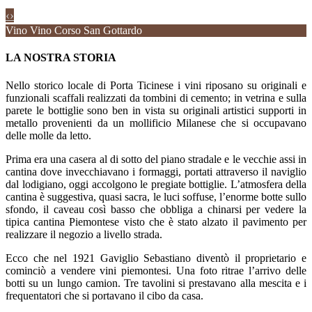
‹
›
Vino Vino Corso San Gottardo
LA NOSTRA STORIA
Nello storico locale di Porta Ticinese i vini riposano su originali e
funzionali scaffali realizzati da tombini di cemento; in vetrina e sulla
parete le bottiglie sono ben in vista su originali artistici supporti in
metallo provenienti da un mollificio Milanese che si occupavano
delle molle da letto.
Prima era una casera al di sotto del piano stradale e le vecchie assi in
cantina dove invecchiavano i formaggi, portati attraverso il naviglio
dal lodigiano, oggi accolgono le pregiate bottiglie. L’atmosfera della
cantina è suggestiva, quasi sacra, le luci soffuse, l’enorme botte sullo
sfondo, il caveau così basso che obbliga a chinarsi per vedere la
tipica cantina Piemontese visto che è stato alzato il pavimento per
realizzare il negozio a livello strada.
Ecco che nel 1921 Gaviglio Sebastiano diventò il proprietario e
cominciò a vendere vini piemontesi. Una foto ritrae l’arrivo delle
botti su un lungo camion. Tre tavolini si prestavano alla mescita e i
frequentatori che si portavano il cibo da casa.