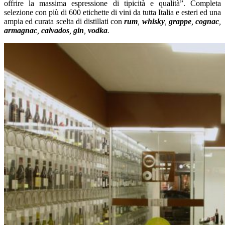
offrire la massima espressione di tipicità e qualità”. Completa
selezione con più di 600 etichette di vini da tutta Italia e esteri ed una
ampia ed curata scelta di distillati con
rum
,
whisky
,
grappe
,
cognac
,
armagnac
,
calvados
,
gin
,
vodka
.
Riesling Lieu-dit "LERCHENBERG"
Groppello Riviera del Garda Classico
Doc "Grop"