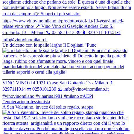
Un dolcetto con le spalle larghe Il Dogliani "Punc
Kohaku Dry Gin
A San Valentino, invece del solito regalo, stappa
Momo Peach Cordial