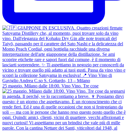
Côtes du Jura Aop "Les Marnes"
Rum Dictador Game Changer White
& Silver
Côtes du Jura Savagnin "En Grain"
25 maggio. Milano dalle 18:00. Vino Vino. Tre cose
Ron Santiago Extra Añejo 11 Anni