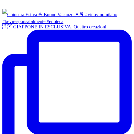
Côte du Jura AOP "Plouplou d’or"
🇯🇵 GIAPPONE IN ESCLUSIVA. Quattro creazioni
Maker's Mark 46 Kentucky Bourbon
Whisky
Côte du Jura AOP "Confidence"
Smokehead Unfiltered Islay Single
Mal