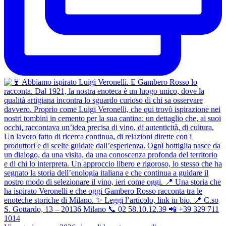
Elvis TIGER MAN Straight
Tennessee Whiskey
Masahiro Pure Malt Whisk