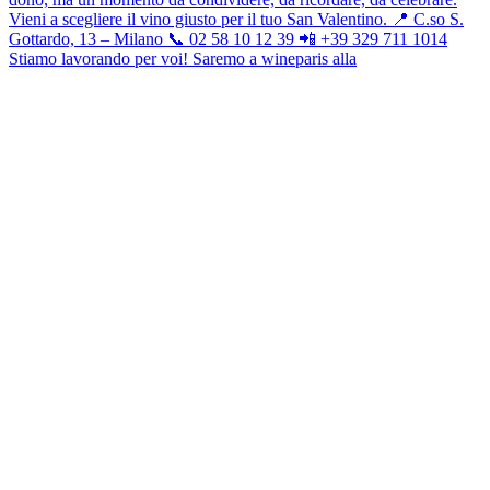
Stiamo lavorando per voi! Saremo a wineparis alla
Taiyō Bitter (Pineapple & Mango)
Glen Moray – 12Y – Bourbon
Barrels – Speyside Single Malt
Scotch Whisky