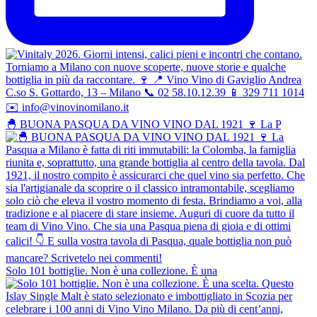
🐣 BUONA PASQUA DA VINO VINO DAL 1921 🍷 La P
Amaro Formidabile - Confezione
Regalo include 2 bicchieri
Solo 101 bottiglie. Non è una collezione. È una
Sato Nashi - ゼロ Senza Zucchero