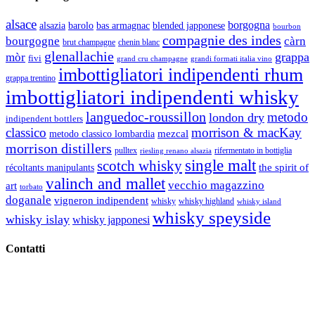
alsace
borgogna
alsazia
barolo
blended japponese
bas armagnac
bourbon
compagnie des indes
bourgogne
càrn
brut champagne
chenin blanc
glenallachie
grappa
mòr
fivi
grandi formati italia vino
grand cru champagne
imbottigliatori indipendenti rhum
grappa trentino
imbottigliatori indipendenti whisky
languedoc-roussillon
metodo
london dry
indipendent bottlers
classico
morrison & macKay
mezcal
metodo classico lombardia
morrison distillers
pulltex
rifermentato in bottiglia
riesling renano alsazia
single malt
scotch whisky
récoltants manipulants
the spirit of
valinch and mallet
vecchio magazzino
art
torbato
doganale
vigneron indipendent
whisky
whisky highland
whisky island
whisky speyside
whisky islay
whisky japponesi
Contatti
Vino Vino di Gaviglio Andrea
C.so S. Gottardo, 13 20136 Milano MI
Tel
. +39 02 58.10.12.39