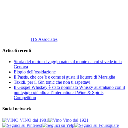
Cell.
+39 329 711 1014
P. Iva 10847580965
info@vinovinomilano.it
© 2013 Vino Vino di Andrea Gaviglio.
Tutti i diritti riservati.
Customized by
ITS Associates
Articoli recenti
Storia del mirto selvaggio nato sul monte da cui si vede tutta
Genova
Elogio dell’ossidazione
Il Pastis, che cos’è e come si gusta il liquore di Marsiglia
Taxidi, per il Gin tonic che non ti aspettavi
Il Gospel Whiskey è stato nominato Whisky australiano con il
punteggio più alto all’International Wine & Spirits
Competition
Social network