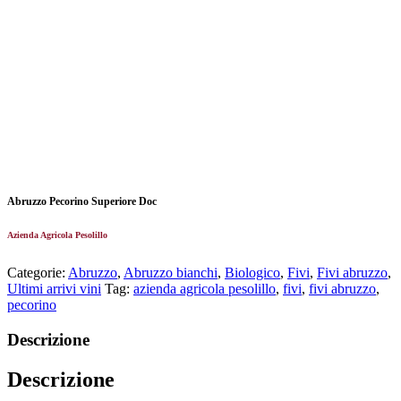
Abruzzo Pecorino Superiore Doc
Azienda Agricola Pesolillo
Categorie:
Abruzzo
,
Abruzzo bianchi
,
Biologico
,
Fivi
,
Fivi abruzzo
,
Ultimi arrivi vini
Tag:
azienda agricola pesolillo
,
fivi
,
fivi abruzzo
,
pecorino
Descrizione
Descrizione