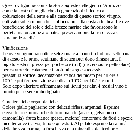
Questo vitigno racconta la storia agreste delle genti d’Abruzzo,
come la nostra famiglia che da generazioni si dedica alla
coltivazione della terra e alla custodia di questo storico vitigno,
coltivato sulle colline che si affacciano sulla costa adriatica. Le uve
beneficiano del sole e delle brezze marine che favoriscono la
perfetta maturazione aromatica preservandone la freschezza e
la naturale acidità.
Vinificazione
Le uve vengono raccolte e selezionate a mano tra l’ultima settimana
di agosto e la prima settimana di settembre; dopo diraspatura, il
pigiato sosta in pressa per poche ore (6-8) (macerazione pellicolare)
per estrarre delicatamente i profumi; segue successiva
pressatura soffice, decantazione statica del mosto per 48 ore a
10°C e poi fermentazione alcolica a 16°C per 10-12 giorni.
Solo dopo ulteriore affinamento sui lieviti per altri 4 mesi il vino è
pronto per essere imbottigliato.
Caratteristiche organolettiche
Colore giallo paglierino con delicati riflessi argentati. Esprime
eleganti note aromatiche di fiori bianchi (acacia, gelsomino e
camomilla), frutta bianca (pesca, melone) contornate da fiori e spezie
mediterranee (salvia, timo e ginestra). Al palato esprime la salinità
della brezza marina, la freschezza e la mineralità del territorio.