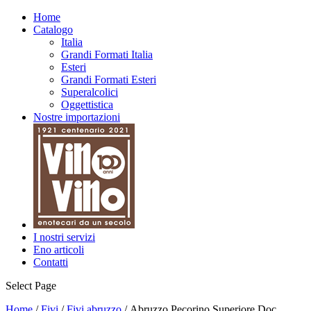
Nuovo
Biologico
Home
Catalogo
Italia
Grandi Formati Italia
Esteri
Grandi Formati Esteri
Superalcolici
Oggettistica
Nostre importazioni
I nostri servizi
Eno articoli
Contatti
Select Page
Home
/
Fivi
/
Fivi abruzzo
/ Abruzzo Pecorino Superiore Doc