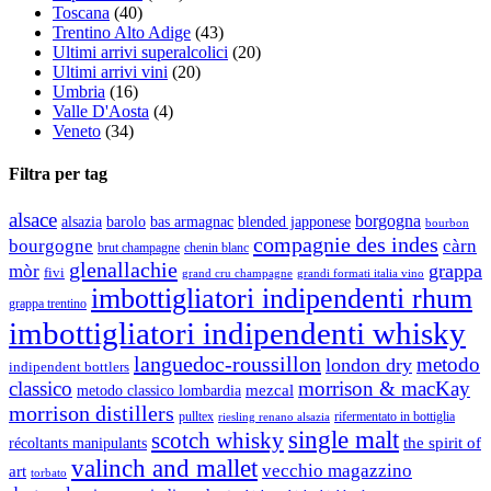
Toscana
(40)
Trentino Alto Adige
(43)
Ultimi arrivi superalcolici
(20)
Ultimi arrivi vini
(20)
Umbria
(16)
Valle D'Aosta
(4)
Veneto
(34)
Filtra per tag
alsace
borgogna
alsazia
barolo
blended japponese
bas armagnac
bourbon
compagnie des indes
bourgogne
càrn
brut champagne
chenin blanc
glenallachie
grappa
mòr
fivi
grandi formati italia vino
grand cru champagne
imbottigliatori indipendenti rhum
grappa trentino
imbottigliatori indipendenti whisky
languedoc-roussillon
metodo
london dry
indipendent bottlers
classico
morrison & macKay
mezcal
metodo classico lombardia
morrison distillers
pulltex
rifermentato in bottiglia
riesling renano alsazia
single malt
scotch whisky
récoltants manipulants
the spirit of
valinch and mallet
vecchio magazzino
art
torbato