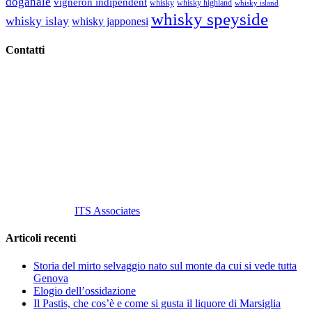
doganale
vigneron indipendent
whisky
whisky highland
whisky island
whisky speyside
whisky islay
whisky japponesi
Contatti
Vino Vino di Gaviglio Andrea
C.so S. Gottardo, 13 20136 Milano MI
Tel
. +39 02 58.10.12.39
Cell.
+39 329 711 1014
P. Iva 10847580965
info@vinovinomilano.it
© 2013 Vino Vino di Andrea Gaviglio.
Tutti i diritti riservati.
Customized by
ITS Associates
Articoli recenti
Storia del mirto selvaggio nato sul monte da cui si vede tutta
Genova
Elogio dell’ossidazione
Il Pastis, che cos’è e come si gusta il liquore di Marsiglia