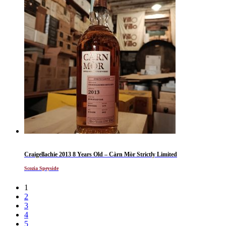
Craigellachie 2013 8 Years Old – Càrn Mòr Strictly Limited
Scozia Speyside
1
2
3
4
5