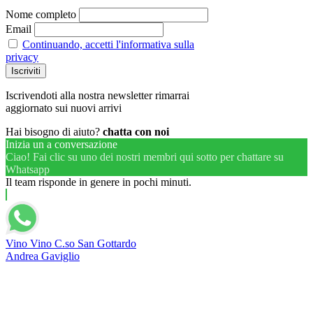
Nome completo
Email
Continuando, accetti l'informativa sulla
privacy
Iscrivendoti alla nostra newsletter rimarrai
aggiornato sui nuovi arrivi
Hai bisogno di aiuto?
chatta con noi
Inizia un a conversazione
Ciao! Fai clic su uno dei nostri membri qui sotto per chattare su
Whatsapp
Il team risponde in genere in pochi minuti.
Vino Vino C.so San Gottardo
Andrea Gaviglio