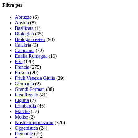
Filtra per
Abruzzo
(6)
Austria
(8)
Basilicata
(1)
Biologico
(95)
Biologico esteri
(93)
Calabria
(9)
Campania
(32)
Emilia Romagna
(19)
Fivi
(130)
Francia
(275)
Freschi
(20)
Friuli Venezia Giulia
(29)
Germania
(2)
Grandi Formati
(38)
Idea Regalo
(41)
Liguria
(7)
Lombardia
(46)
Marche
(27)
Molise
(2)
Nostre importazioni
(326)
Oggettistica
(24)
Piemonte
(79)