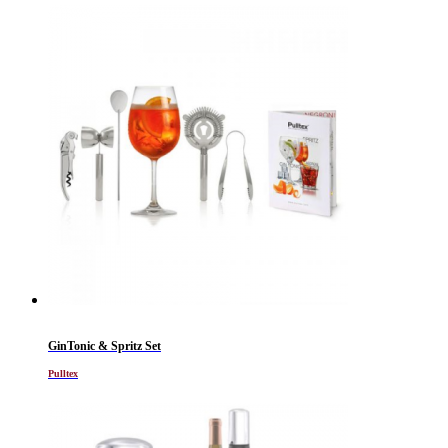
GinTonic & Spritz Set
Pulltex