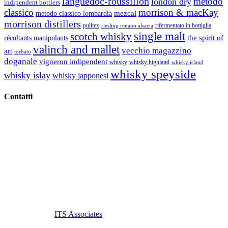
languedoc-roussillon
metodo
london dry
indipendent bottlers
classico
morrison & macKay
mezcal
metodo classico lombardia
morrison distillers
pulltex
rifermentato in bottiglia
riesling renano alsazia
single malt
scotch whisky
récoltants manipulants
the spirit of
valinch and mallet
vecchio magazzino
art
torbato
doganale
vigneron indipendent
whisky
whisky highland
whisky island
whisky speyside
whisky islay
whisky japponesi
Contatti
Vino Vino di Gaviglio Andrea
C.so S. Gottardo, 13 20136 Milano MI
Tel
. +39 02 58.10.12.39
Cell.
+39 329 711 1014
P. Iva 10847580965
info@vinovinomilano.it
© 2013 Vino Vino di Andrea Gaviglio.
Tutti i diritti riservati.
Customized by
ITS Associates