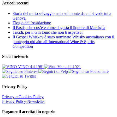
Articoli recenti
Storia del mirto selvaggio nato sul monte da cui si vede tutta
Genova
Elogio dell’ossidazione
Il Pastis, che cos’è e come si gusta il liquore di Marsiglia
Taxidi, per il Gin tonic che non ti aspettavi
Il Gospel Whiskey è stato nominato Whisky australiano con il
punteggio più alto all’International Wine & Spirits
Competition
Social network
Privacy Policy
Privacy e Cookies Policy
Privacy Policy Newsletter
Pagamenti accettati in negozio