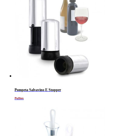
Pompeta Salvavino E Stopper
Pulltex