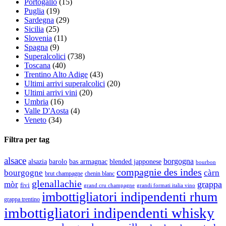
Portogallo
(15)
Puglia
(19)
Sardegna
(29)
Sicilia
(25)
Slovenia
(11)
Spagna
(9)
Superalcolici
(738)
Toscana
(40)
Trentino Alto Adige
(43)
Ultimi arrivi superalcolici
(20)
Ultimi arrivi vini
(20)
Umbria
(16)
Valle D'Aosta
(4)
Veneto
(34)
Filtra per tag
alsace
borgogna
alsazia
barolo
blended japponese
bas armagnac
bourbon
compagnie des indes
bourgogne
càrn
brut champagne
chenin blanc
glenallachie
grappa
mòr
fivi
grandi formati italia vino
grand cru champagne
imbottigliatori indipendenti rhum
grappa trentino
imbottigliatori indipendenti whisky