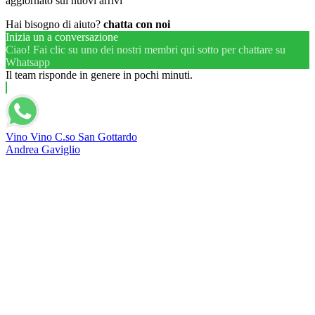
aggiornato sui nuovi arrivi
Hai bisogno di aiuto?
chatta con noi
Inizia un a conversazione
Ciao! Fai clic su uno dei nostri membri qui sotto per chattare su
Whatsapp
Il team risponde in genere in pochi minuti.
Vino Vino C.so San Gottardo
Andrea Gaviglio