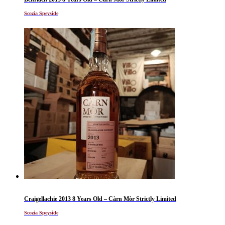
Scozia Speyside
Craigellachie 2013 8 Years Old – Càrn Mòr Strictly Limited
Scozia Speyside