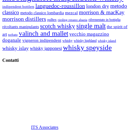
languedoc-roussillon
metodo
london dry
indipendent bottlers
classico
morrison & macKay
mezcal
metodo classico lombardia
morrison distillers
pulltex
rifermentato in bottiglia
riesling renano alsazia
single malt
scotch whisky
récoltants manipulants
the spirit of
valinch and mallet
vecchio magazzino
art
torbato
doganale
vigneron indipendent
whisky
whisky highland
whisky island
whisky speyside
whisky islay
whisky japponesi
Contatti
Vino Vino di Gaviglio Andrea
C.so S. Gottardo, 13 20136 Milano MI
Tel
. +39 02 58.10.12.39
Cell.
+39 329 711 1014
P. Iva 10847580965
info@vinovinomilano.it
© 2013 Vino Vino di Andrea Gaviglio.
Tutti i diritti riservati.
Customized by
ITS Associates