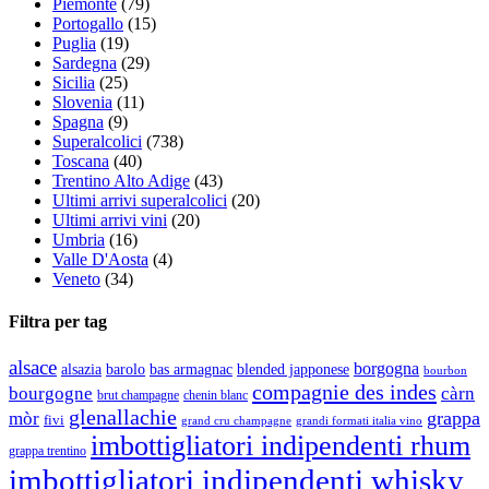
Piemonte
(79)
Portogallo
(15)
Puglia
(19)
Sardegna
(29)
Sicilia
(25)
Slovenia
(11)
Spagna
(9)
Superalcolici
(738)
Toscana
(40)
Trentino Alto Adige
(43)
Ultimi arrivi superalcolici
(20)
Ultimi arrivi vini
(20)
Umbria
(16)
Valle D'Aosta
(4)
Veneto
(34)
Filtra per tag
alsace
borgogna
alsazia
barolo
blended japponese
bas armagnac
bourbon
compagnie des indes
bourgogne
càrn
brut champagne
chenin blanc
glenallachie
grappa
mòr
fivi
grandi formati italia vino
grand cru champagne
imbottigliatori indipendenti rhum
grappa trentino
imbottigliatori indipendenti whisky