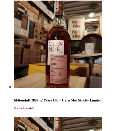
Miltonduff 2009 12 Years Old – Càrn Mòr Strictly Limited
Scozia Speyside