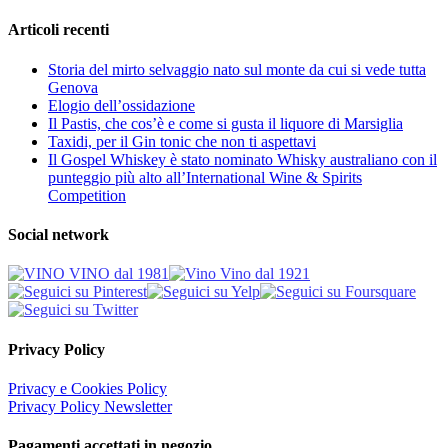
Articoli recenti
Storia del mirto selvaggio nato sul monte da cui si vede tutta
Genova
Elogio dell’ossidazione
Il Pastis, che cos’è e come si gusta il liquore di Marsiglia
Taxidi, per il Gin tonic che non ti aspettavi
Il Gospel Whiskey è stato nominato Whisky australiano con il
punteggio più alto all’International Wine & Spirits
Competition
Social network
Privacy Policy
Privacy e Cookies Policy
Privacy Policy Newsletter
Pagamenti accettati in negozio