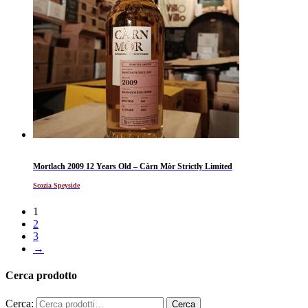
Mortlach 2009 12 Years Old – Càrn Mòr Strictly Limited
Scozia Speyside
1
2
3
→
Cerca prodotto
Cerca: