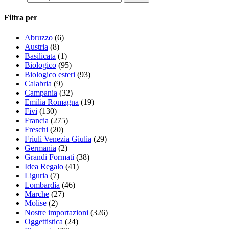
Filtra per
Abruzzo
(6)
Austria
(8)
Basilicata
(1)
Biologico
(95)
Biologico esteri
(93)
Calabria
(9)
Campania
(32)
Emilia Romagna
(19)
Fivi
(130)
Francia
(275)
Freschi
(20)
Friuli Venezia Giulia
(29)
Germania
(2)
Grandi Formati
(38)
Idea Regalo
(41)
Liguria
(7)
Lombardia
(46)
Marche
(27)
Molise
(2)
Nostre importazioni
(326)
Oggettistica
(24)