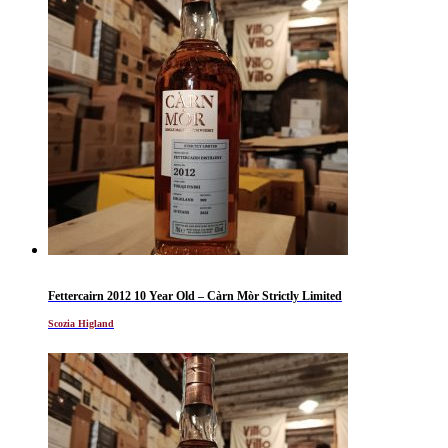
Fettercairn 2012 10 Year Old – Càrn Mòr Strictly Limited
Scozia Higland