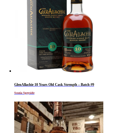
GlenAllachie 10 Years Old Cask Strength – Batch #9
Scozia Speyside