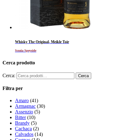
Whisky The Original- Meikle Toir
Scozia Speyside
Cerca prodotto
Cerca:
Filtra per
Amaro
(41)
Armagnac
(30)
Assenzio
(5)
Bitter
(10)
Brandy
(5)
Cachaça
(2)
Calvados
(14)
Cognac
(14)