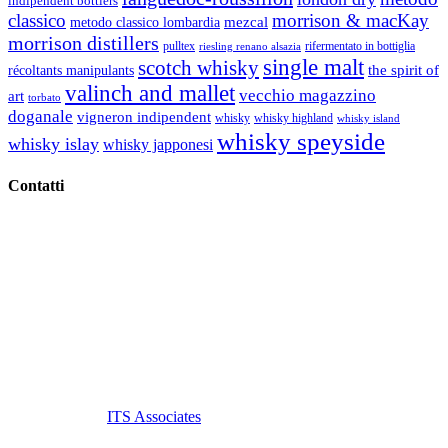
indipendent bottlers
classico
morrison & macKay
mezcal
metodo classico lombardia
morrison distillers
pulltex
rifermentato in bottiglia
riesling renano alsazia
single malt
scotch whisky
récoltants manipulants
the spirit of
valinch and mallet
vecchio magazzino
art
torbato
doganale
vigneron indipendent
whisky
whisky highland
whisky island
whisky speyside
whisky islay
whisky japponesi
Contatti
Vino Vino di Gaviglio Andrea
C.so S. Gottardo, 13 20136 Milano MI
Tel
. +39 02 58.10.12.39
Cell.
+39 329 711 1014
P. Iva 10847580965
info@vinovinomilano.it
© 2013 Vino Vino di Andrea Gaviglio.
Tutti i diritti riservati.
Customized by
ITS Associates