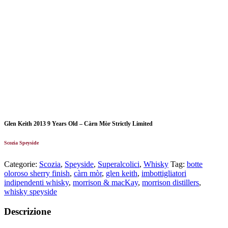
Glen Keith 2013 9 Years Old – Càrn Mòr Strictly Limited
Scozia Speyside
Categorie:
Scozia
,
Speyside
,
Superalcolici
,
Whisky
Tag:
botte
oloroso sherry finish
,
càrn mòr
,
glen keith
,
imbottigliatori
indipendenti whisky
,
morrison & macKay
,
morrison distillers
,
whisky speyside
Descrizione