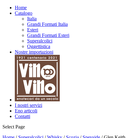
Home
Catalogo
Italia
Grandi Formati Italia
Esteri
Grandi Formati Esteri
Superalcolici
Oggettistica
Nostre importazioni
I nostri servizi
Eno articoli
Contatti
Select Page
Home
/
Superalcolici
/
Whisky
/
Scozia
/
Speyside
/ Glen Keith