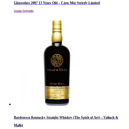
Glenrothes 2007 13 Years Old – Càrn Mòr Strictly Limited
Scozia Speyside
Bardstown Kentucky Straight Whiskey (The Spirit of Art) – Valinch &
Mallet