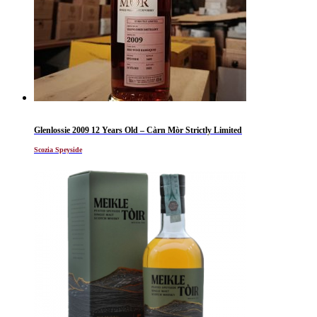
Glenlossie 2009 12 Years Old – Càrn Mòr Strictly Limited
Scozia Speyside