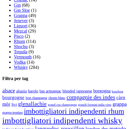
Gin
(68)
Gin Sloe
(1)
Grappa
(49)
Jenever
(3)
Liquori
(36)
Mezcal
(29)
Pisco
(2)
Rhum
(114)
Shochu
(3)
Tequila
(9)
Vermouth
(16)
Vodka
(14)
Whisky
(284)
Filtra per tag
alsace
borgogna
alsazia
barolo
blended japponese
bas armagnac
bourbon
compagnie des indes
bourgogne
càrn
brut champagne
chenin blanc
glenallachie
grappa
mòr
fivi
grandi formati italia vino
grand cru champagne
imbottigliatori indipendenti rhum
grappa trentino
imbottigliatori indipendenti whisky
languedoc-roussillon
metodo
london dry