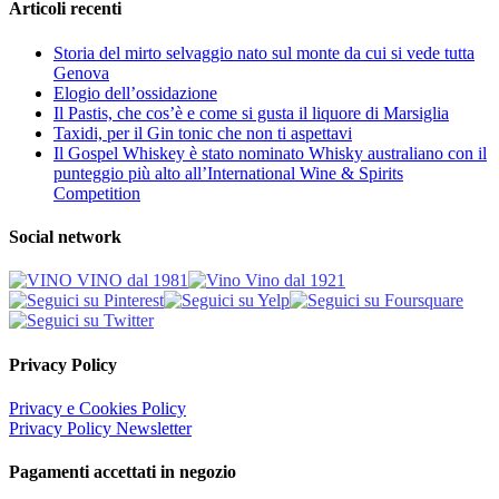
Articoli recenti
Storia del mirto selvaggio nato sul monte da cui si vede tutta
Genova
Elogio dell’ossidazione
Il Pastis, che cos’è e come si gusta il liquore di Marsiglia
Taxidi, per il Gin tonic che non ti aspettavi
Il Gospel Whiskey è stato nominato Whisky australiano con il
punteggio più alto all’International Wine & Spirits
Competition
Social network
Privacy Policy
Privacy e Cookies Policy
Privacy Policy Newsletter
Pagamenti accettati in negozio