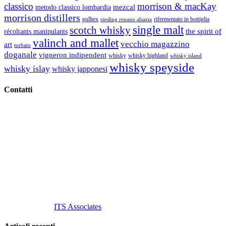
classico
morrison & macKay
mezcal
metodo classico lombardia
morrison distillers
pulltex
rifermentato in bottiglia
riesling renano alsazia
single malt
scotch whisky
récoltants manipulants
the spirit of
valinch and mallet
vecchio magazzino
art
torbato
doganale
vigneron indipendent
whisky
whisky highland
whisky island
whisky speyside
whisky islay
whisky japponesi
Contatti
Vino Vino di Gaviglio Andrea
C.so S. Gottardo, 13 20136 Milano MI
Tel
. +39 02 58.10.12.39
Cell.
+39 329 711 1014
P. Iva 10847580965
info@vinovinomilano.it
© 2013 Vino Vino di Andrea Gaviglio.
Tutti i diritti riservati.
Customized by
ITS Associates