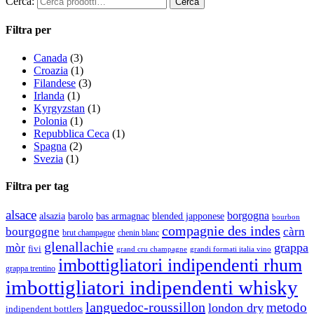
Cerca:
Filtra per
Canada
(3)
Croazia
(1)
Filandese
(3)
Irlanda
(1)
Kyrgyzstan
(1)
Polonia
(1)
Repubblica Ceca
(1)
Spagna
(2)
Svezia
(1)
Filtra per tag
alsace
borgogna
alsazia
barolo
blended japponese
bas armagnac
bourbon
compagnie des indes
bourgogne
càrn
brut champagne
chenin blanc
glenallachie
grappa
mòr
fivi
grandi formati italia vino
grand cru champagne
imbottigliatori indipendenti rhum
grappa trentino
imbottigliatori indipendenti whisky
languedoc-roussillon
metodo
london dry
indipendent bottlers