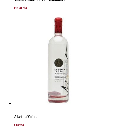
Finlandia
Akvinta Vodka
Croazia