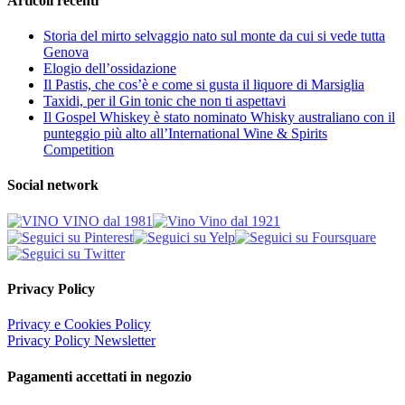
Articoli recenti
Storia del mirto selvaggio nato sul monte da cui si vede tutta
Genova
Elogio dell’ossidazione
Il Pastis, che cos’è e come si gusta il liquore di Marsiglia
Taxidi, per il Gin tonic che non ti aspettavi
Il Gospel Whiskey è stato nominato Whisky australiano con il
punteggio più alto all’International Wine & Spirits
Competition
Social network
Privacy Policy
Privacy e Cookies Policy
Privacy Policy Newsletter
Pagamenti accettati in negozio