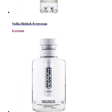
Vodka Bishkek Kyrgyzstan
Kyrgyzstan