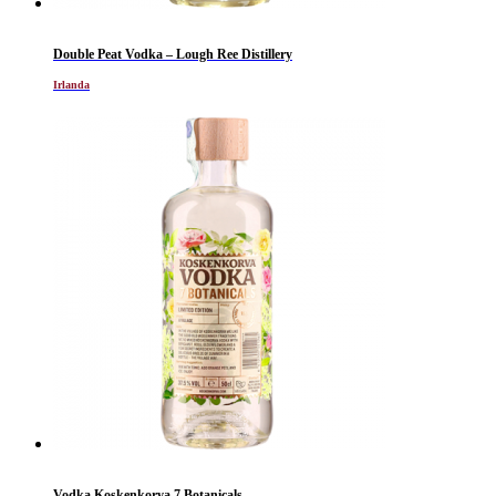
Double Peat Vodka – Lough Ree Distillery
Irlanda
Vodka Koskenkorva 7 Botanicals