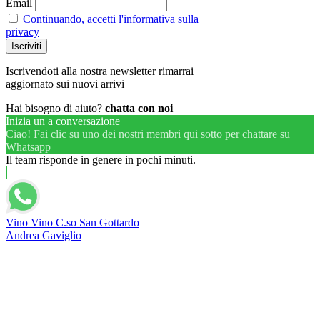
Email
Continuando, accetti l'informativa sulla
privacy
Iscrivendoti alla nostra newsletter rimarrai
aggiornato sui nuovi arrivi
Hai bisogno di aiuto?
chatta con noi
Inizia un a conversazione
Ciao! Fai clic su uno dei nostri membri qui sotto per chattare su
Whatsapp
Il team risponde in genere in pochi minuti.
Vino Vino C.so San Gottardo
Andrea Gaviglio