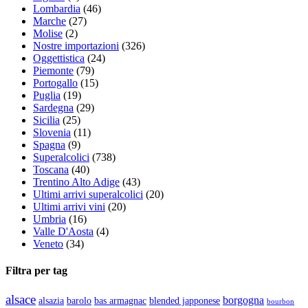
Lombardia
(46)
Marche
(27)
Molise
(2)
Nostre importazioni
(326)
Oggettistica
(24)
Piemonte
(79)
Portogallo
(15)
Puglia
(19)
Sardegna
(29)
Sicilia
(25)
Slovenia
(11)
Spagna
(9)
Superalcolici
(738)
Toscana
(40)
Trentino Alto Adige
(43)
Ultimi arrivi superalcolici
(20)
Ultimi arrivi vini
(20)
Umbria
(16)
Valle D'Aosta
(4)
Veneto
(34)
Filtra per tag
alsace
borgogna
alsazia
barolo
blended japponese
bas armagnac
bourbon