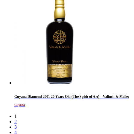
Guyana Diamond 2001 20 Years Old (The Spirit of Art) – Valinch & Mallet
Guyana
1
2
3
4