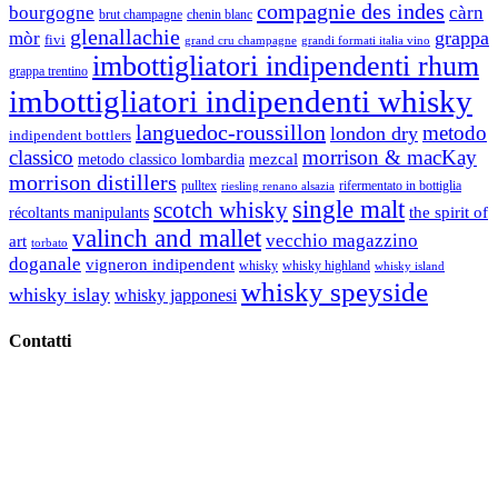
compagnie des indes
bourgogne
càrn
brut champagne
chenin blanc
glenallachie
grappa
mòr
fivi
grandi formati italia vino
grand cru champagne
imbottigliatori indipendenti rhum
grappa trentino
imbottigliatori indipendenti whisky
languedoc-roussillon
metodo
london dry
indipendent bottlers
classico
morrison & macKay
mezcal
metodo classico lombardia
morrison distillers
pulltex
rifermentato in bottiglia
riesling renano alsazia
single malt
scotch whisky
récoltants manipulants
the spirit of
valinch and mallet
vecchio magazzino
art
torbato
doganale
vigneron indipendent
whisky
whisky highland
whisky island
whisky speyside
whisky islay
whisky japponesi
Contatti
Vino Vino di Gaviglio Andrea
C.so S. Gottardo, 13 20136 Milano MI
Tel
. +39 02 58.10.12.39
Cell.
+39 329 711 1014
P. Iva 10847580965