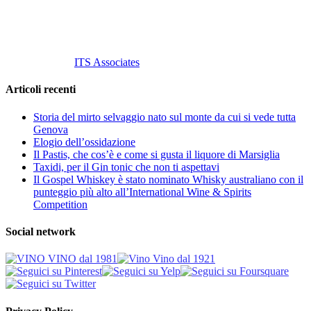
info@vinovinomilano.it
© 2013 Vino Vino di Andrea Gaviglio.
Tutti i diritti riservati.
Customized by
ITS Associates
Articoli recenti
Storia del mirto selvaggio nato sul monte da cui si vede tutta
Genova
Elogio dell’ossidazione
Il Pastis, che cos’è e come si gusta il liquore di Marsiglia
Taxidi, per il Gin tonic che non ti aspettavi
Il Gospel Whiskey è stato nominato Whisky australiano con il
punteggio più alto all’International Wine & Spirits
Competition
Social network