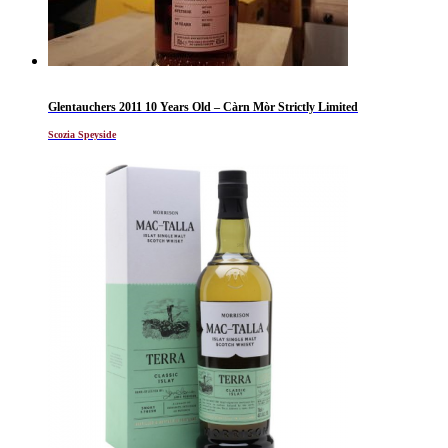
Glentauchers 2011 10 Years Old – Càrn Mòr Strictly Limited
Scozia Speyside