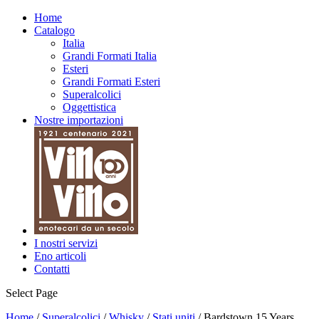
Home
Catalogo
Italia
Grandi Formati Italia
Esteri
Grandi Formati Esteri
Superalcolici
Oggettistica
Nostre importazioni
I nostri servizi
Eno articoli
Contatti
Select Page
Home
/
Superalcolici
/
Whisky
/
Stati uniti
/ Bardstown 15 Years