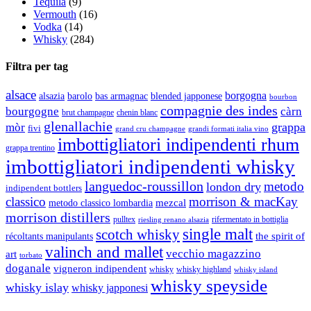
Tequila
(9)
Vermouth
(16)
Vodka
(14)
Whisky
(284)
Filtra per tag
alsace
borgogna
alsazia
barolo
blended japponese
bas armagnac
bourbon
compagnie des indes
bourgogne
càrn
brut champagne
chenin blanc
glenallachie
grappa
mòr
fivi
grandi formati italia vino
grand cru champagne
imbottigliatori indipendenti rhum
grappa trentino
imbottigliatori indipendenti whisky
languedoc-roussillon
metodo
london dry
indipendent bottlers
classico
morrison & macKay
mezcal
metodo classico lombardia
morrison distillers
pulltex
rifermentato in bottiglia
riesling renano alsazia
single malt
scotch whisky
récoltants manipulants
the spirit of
valinch and mallet
vecchio magazzino
art
torbato
doganale
vigneron indipendent
whisky
whisky highland
whisky island
whisky speyside
whisky islay
whisky japponesi