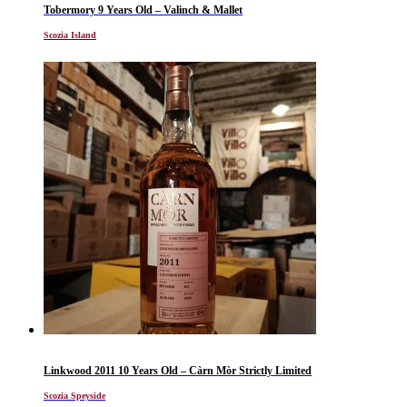
Tobermory 9 Years Old – Valinch & Mallet
Scozia Island
Linkwood 2011 10 Years Old – Càrn Mòr Strictly Limited
Scozia Speyside