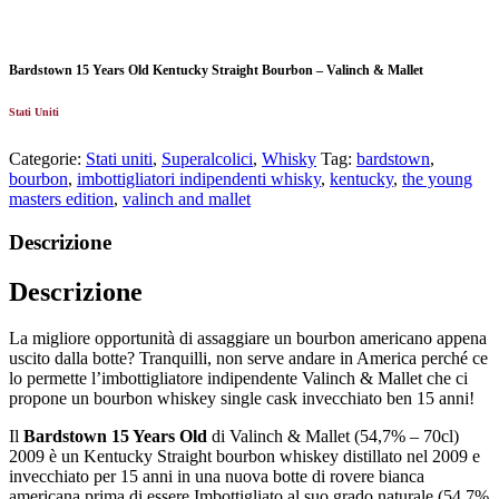
Bardstown 15 Years Old Kentucky Straight Bourbon – Valinch & Mallet
Stati Uniti
Categorie:
Stati uniti
,
Superalcolici
,
Whisky
Tag:
bardstown
,
bourbon
,
imbottigliatori indipendenti whisky
,
kentucky
,
the young
masters edition
,
valinch and mallet
Descrizione
Descrizione
La migliore opportunità di assaggiare un bourbon americano appena
uscito dalla botte? Tranquilli, non serve andare in America perché ce
lo permette l’imbottigliatore indipendente Valinch & Mallet che ci
propone un bourbon whiskey single cask invecchiato ben 15 anni!
Il
Bardstown 15 Years Old
di Valinch & Mallet (54,7% – 70cl)
2009 è un Kentucky Straight bourbon whiskey distillato nel 2009 e
invecchiato per 15 anni in una nuova botte di rovere bianca
americana prima di essere Imbottigliato al suo grado naturale (54,7%