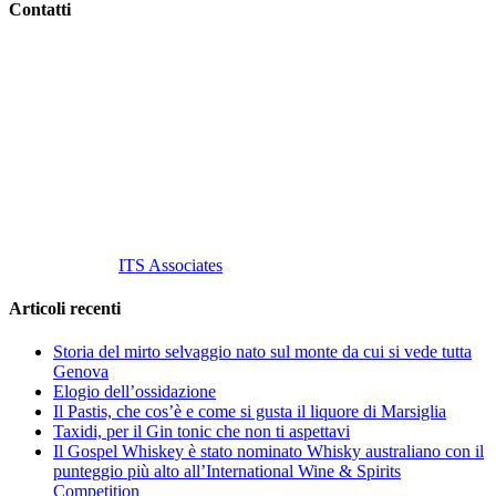
Contatti
Vino Vino di Gaviglio Andrea
C.so S. Gottardo, 13 20136 Milano MI
Tel
. +39 02 58.10.12.39
Cell.
+39 329 711 1014
P. Iva 10847580965
info@vinovinomilano.it
© 2013 Vino Vino di Andrea Gaviglio.
Tutti i diritti riservati.
Customized by
ITS Associates
Articoli recenti
Storia del mirto selvaggio nato sul monte da cui si vede tutta
Genova
Elogio dell’ossidazione
Il Pastis, che cos’è e come si gusta il liquore di Marsiglia
Taxidi, per il Gin tonic che non ti aspettavi
Il Gospel Whiskey è stato nominato Whisky australiano con il
punteggio più alto all’International Wine & Spirits
Competition