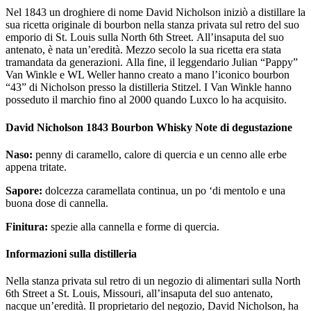
Nel 1843 un droghiere di nome David Nicholson iniziò a distillare la
sua ricetta originale di bourbon nella stanza privata sul retro del suo
emporio di St. Louis sulla North 6th Street. All’insaputa del suo
antenato, è nata un’eredità. Mezzo secolo la sua ricetta era stata
tramandata da generazioni. Alla fine, il leggendario Julian “Pappy”
Van Winkle e WL Weller hanno creato a mano l’iconico bourbon
“43” di Nicholson presso la distilleria Stitzel. I Van Winkle hanno
posseduto il marchio fino al 2000 quando Luxco lo ha acquisito.
David Nicholson 1843 Bourbon Whisky Note di degustazione
Naso:
penny di caramello, calore di quercia e un cenno alle erbe
appena tritate.
Sapore:
dolcezza caramellata continua, un po ‘di mentolo e una
buona dose di cannella.
Finitura:
spezie alla cannella e forme di quercia.
Informazioni sulla distilleria
Nella stanza privata sul retro di un negozio di alimentari sulla North
6th Street a St. Louis, Missouri, all’insaputa del suo antenato,
nacque un’eredità. Il proprietario del negozio, David Nicholson, ha