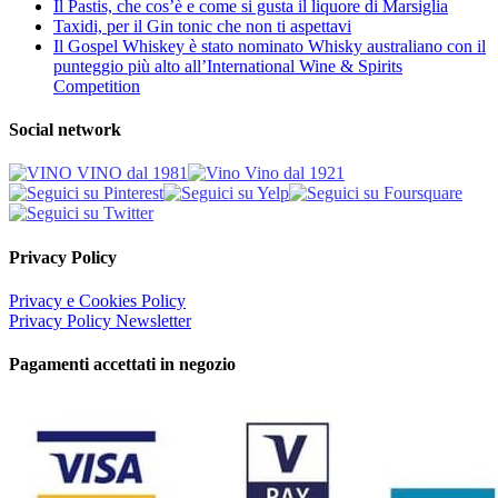
Il Pastis, che cos’è e come si gusta il liquore di Marsiglia
Taxidi, per il Gin tonic che non ti aspettavi
Il Gospel Whiskey è stato nominato Whisky australiano con il
punteggio più alto all’International Wine & Spirits
Competition
Social network
Privacy Policy
Privacy e Cookies Policy
Privacy Policy Newsletter
Pagamenti accettati in negozio