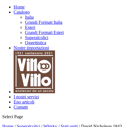
Home
Catalogo
Italia
Grandi Formati Italia
Esteri
Grandi Formati Esteri
Superalcolici
Oggettistica
Nostre importazioni
I nostri servizi
Eno articoli
Contatti
Select Page
Home
/
Superalcolici
/
Whisky
/
Stati uniti
/ David Nicholson 1843