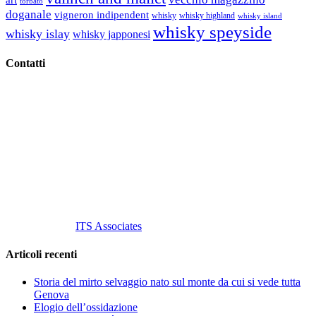
torbato
doganale
vigneron indipendent
whisky
whisky highland
whisky island
whisky speyside
whisky islay
whisky japponesi
Contatti
Vino Vino di Gaviglio Andrea
C.so S. Gottardo, 13 20136 Milano MI
Tel
. +39 02 58.10.12.39
Cell.
+39 329 711 1014
P. Iva 10847580965
info@vinovinomilano.it
© 2013 Vino Vino di Andrea Gaviglio.
Tutti i diritti riservati.
Customized by
ITS Associates
Articoli recenti
Storia del mirto selvaggio nato sul monte da cui si vede tutta
Genova
Elogio dell’ossidazione