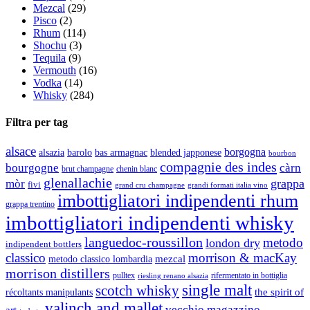
Mezcal
(29)
Pisco
(2)
Rhum
(114)
Shochu
(3)
Tequila
(9)
Vermouth
(16)
Vodka
(14)
Whisky
(284)
Filtra per tag
alsace
borgogna
alsazia
barolo
blended japponese
bas armagnac
bourbon
compagnie des indes
bourgogne
càrn
brut champagne
chenin blanc
glenallachie
grappa
mòr
fivi
grandi formati italia vino
grand cru champagne
imbottigliatori indipendenti rhum
grappa trentino
imbottigliatori indipendenti whisky
languedoc-roussillon
metodo
london dry
indipendent bottlers
classico
morrison & macKay
mezcal
metodo classico lombardia
morrison distillers
pulltex
rifermentato in bottiglia
riesling renano alsazia
single malt
scotch whisky
récoltants manipulants
the spirit of
valinch and mallet
vecchio magazzino
art