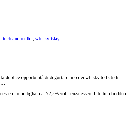
alinch and mallet
,
whisky islay
 la duplice opportunità di degustare uno dei whisky torbati di
a …
ssere imbottigliato al 52,2% vol. senza essere filtrato a freddo e