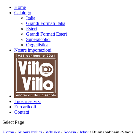
Home
Catalogo
Italia
Grandi Formati Italia
Esteri
Grandi Formati Esteri
Superalcolici
Oggettistica
Nostre importazioni
I nostri servizi
Eno articoli
Contatti
Select Page
Home
/
Superalcolici
/
Whisky
/
Scozia
/
Islay
/ Bunnahabhain (Staois