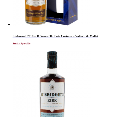
Linkwood 2010 – 11 Years Old Palo Cortado – Valinch & Mallet
Scozia Speyside