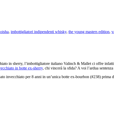
oisha
,
imbottigliatori indipendenti whisky
,
the young masters edition
,
v
o in sherry, l’imbottigliatore italiano Valinch & Mallet ci offre infatti
vecchiato in botte ex-sherry
, chi vincerà la sfida? A voi l’ardua sentenz
to invecchiato per 8 anni in un’unica botte ex-bourbon (#238) prima di e