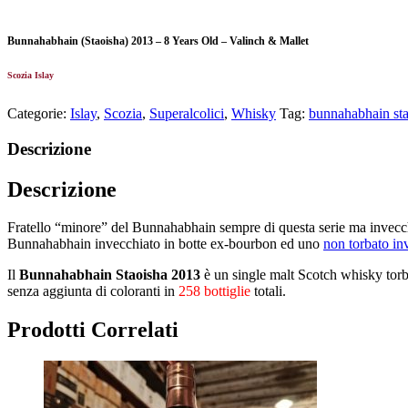
Bunnahabhain (Staoisha) 2013 – 8 Years Old – Valinch & Mallet
Scozia Islay
Categorie:
Islay
,
Scozia
,
Superalcolici
,
Whisky
Tag:
bunnahabhain sta
Descrizione
Descrizione
Fratello “minore” del Bunnahabhain sempre di questa serie ma invecchiat
Bunnahabhain invecchiato in botte ex-bourbon ed uno
non torbato in
Il
Bunnahabhain Staoisha 2013
è un single malt Scotch whisky torba
senza aggiunta di coloranti in
258 bottiglie
totali.
Prodotti Correlati