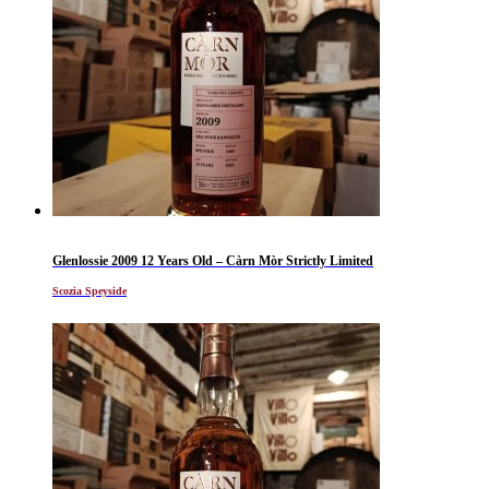
Glenlossie 2009 12 Years Old – Càrn Mòr Strictly Limited
Scozia Speyside