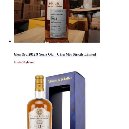
Glen Ord 2012 9 Years Old – Càrn Mòr Strictly Limited
Scozia Highland