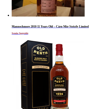
Mannochmore 2010 11 Years Old – Càrn Mòr Strictly Limited
Scozia Speyside