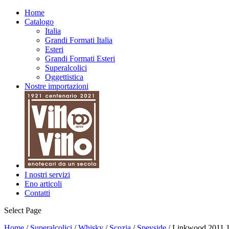
Home
Catalogo
Italia
Grandi Formati Italia
Esteri
Grandi Formati Esteri
Superalcolici
Oggettistica
Nostre importazioni
I nostri servizi
Eno articoli
Contatti
Select Page
Home
/
Superalcolici
/
Whisky
/
Scozia
/
Speyside
/ Linkwood 2011 10