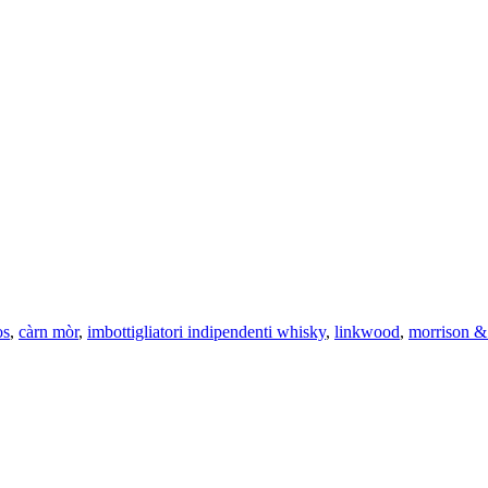
os
,
càrn mòr
,
imbottigliatori indipendenti whisky
,
linkwood
,
morrison 