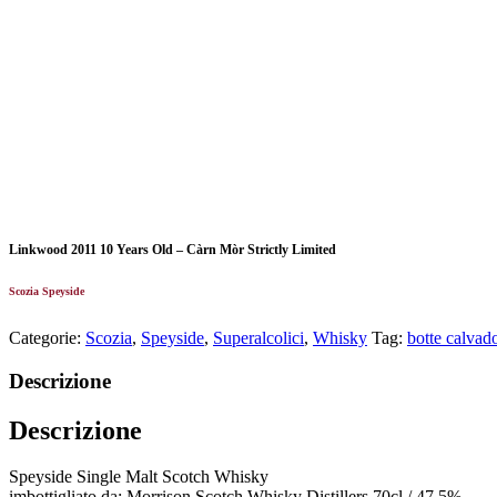
Linkwood 2011 10 Years Old – Càrn Mòr Strictly Limited
Scozia Speyside
Categorie:
Scozia
,
Speyside
,
Superalcolici
,
Whisky
Tag:
botte calvad
Descrizione
Descrizione
Speyside Single Malt Scotch Whisky
imbottigliato da: Morrison Scotch Whisky Distillers 70cl / 47,5%