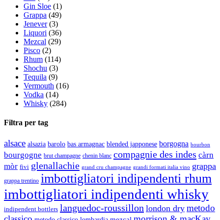
Gin Sloe
(1)
Grappa
(49)
Jenever
(3)
Liquori
(36)
Mezcal
(29)
Pisco
(2)
Rhum
(114)
Shochu
(3)
Tequila
(9)
Vermouth
(16)
Vodka
(14)
Whisky
(284)
Filtra per tag
alsace
borgogna
alsazia
barolo
blended japponese
bas armagnac
bourbon
compagnie des indes
bourgogne
càrn
brut champagne
chenin blanc
glenallachie
grappa
mòr
fivi
grandi formati italia vino
grand cru champagne
imbottigliatori indipendenti rhum
grappa trentino
imbottigliatori indipendenti whisky
languedoc-roussillon
metodo
london dry
indipendent bottlers
classico
morrison & macKay
mezcal
metodo classico lombardia