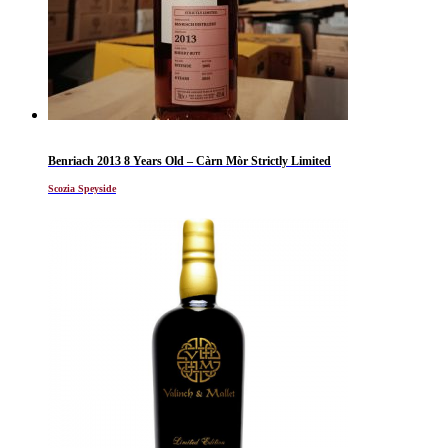
Benriach 2013 8 Years Old – Càrn Mòr Strictly Limited
Scozia Speyside