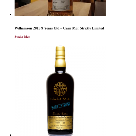
Williamson 2015 9 Years Old – Càrn Mòr Strictly Limited
Scozia Islay