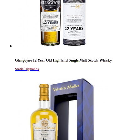
Glengoyne 12 Year Old Highland Single Malt Scotch Whisky
Scozia Highlands