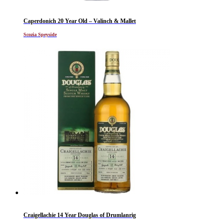
Caperdonich 20 Year Old – Valinch & Mallet
Scozia Speyside
Craigellachie 14 Year Douglas of Drumlanrig