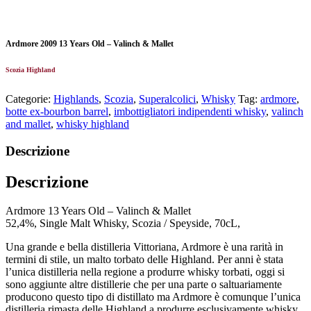
Ardmore 2009 13 Years Old – Valinch & Mallet
Scozia Highland
Categorie:
Highlands
,
Scozia
,
Superalcolici
,
Whisky
Tag:
ardmore
,
botte ex-bourbon barrel
,
imbottigliatori indipendenti whisky
,
valinch
and mallet
,
whisky highland
Descrizione
Descrizione
Ardmore 13 Years Old – Valinch & Mallet
52,4%, Single Malt Whisky, Scozia / Speyside, 70cL,
Una grande e bella distilleria Vittoriana, Ardmore è una rarità in
termini di stile, un malto torbato delle Highland. Per anni è stata
l’unica distilleria nella regione a produrre whisky torbati, oggi si
sono aggiunte altre distillerie che per una parte o saltuariamente
producono questo tipo di distillato ma Ardmore è comunque l’unica
distilleria rimasta delle Highland a produrre esclusivamente whisky