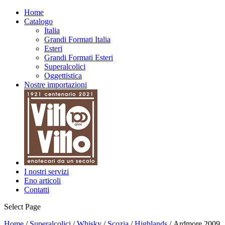
Home
Catalogo
Italia
Grandi Formati Italia
Esteri
Grandi Formati Esteri
Superalcolici
Oggettistica
Nostre importazioni
I nostri servizi
Eno articoli
Contatti
Select Page
Home
/
Superalcolici
/
Whisky
/
Scozia
/
Highlands
/ Ardmore 2009