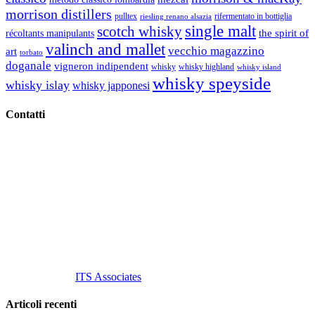
morrison distillers
pulltex
rifermentato in bottiglia
riesling renano alsazia
single malt
scotch whisky
récoltants manipulants
the spirit of
valinch and mallet
vecchio magazzino
art
torbato
doganale
vigneron indipendent
whisky
whisky highland
whisky island
whisky speyside
whisky islay
whisky japponesi
Contatti
Vino Vino di Gaviglio Andrea
C.so S. Gottardo, 13 20136 Milano MI
Tel
. +39 02 58.10.12.39
Cell.
+39 329 711 1014
P. Iva 10847580965
info@vinovinomilano.it
© 2013 Vino Vino di Andrea Gaviglio.
Tutti i diritti riservati.
Customized by
ITS Associates
Articoli recenti