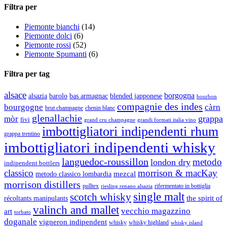
Filtra per
Piemonte bianchi
(14)
Piemonte dolci
(6)
Piemonte rossi
(52)
Piemonte Spumanti
(6)
Filtra per tag
alsace
borgogna
alsazia
barolo
blended japponese
bas armagnac
bourbon
compagnie des indes
bourgogne
càrn
brut champagne
chenin blanc
glenallachie
grappa
mòr
fivi
grandi formati italia vino
grand cru champagne
imbottigliatori indipendenti rhum
grappa trentino
imbottigliatori indipendenti whisky
languedoc-roussillon
metodo
london dry
indipendent bottlers
classico
morrison & macKay
mezcal
metodo classico lombardia
morrison distillers
pulltex
rifermentato in bottiglia
riesling renano alsazia
single malt
scotch whisky
récoltants manipulants
the spirit of
valinch and mallet
vecchio magazzino
art
torbato
doganale
vigneron indipendent
whisky
whisky highland
whisky island