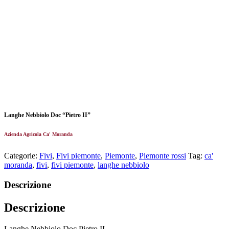
Langhe Nebbiolo Doc “Pietro II”
Azienda Agricola Ca' Moranda
Categorie:
Fivi
,
Fivi piemonte
,
Piemonte
,
Piemonte rossi
Tag:
ca'
moranda
,
fivi
,
fivi piemonte
,
langhe nebbiolo
Descrizione
Descrizione
Langhe Nebbiolo Doc Pietro II