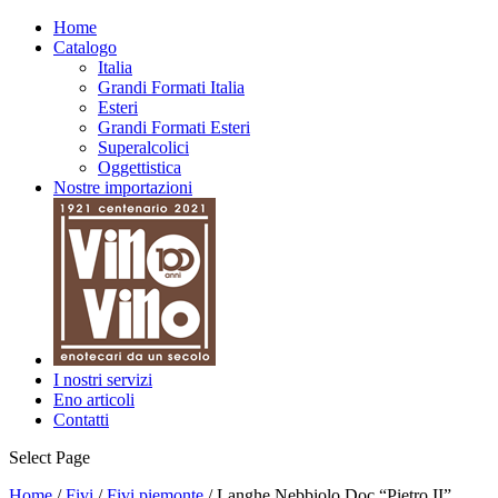
Home
Catalogo
Italia
Grandi Formati Italia
Esteri
Grandi Formati Esteri
Superalcolici
Oggettistica
Nostre importazioni
I nostri servizi
Eno articoli
Contatti
Select Page
Home
/
Fivi
/
Fivi piemonte
/ Langhe Nebbiolo Doc “Pietro II”