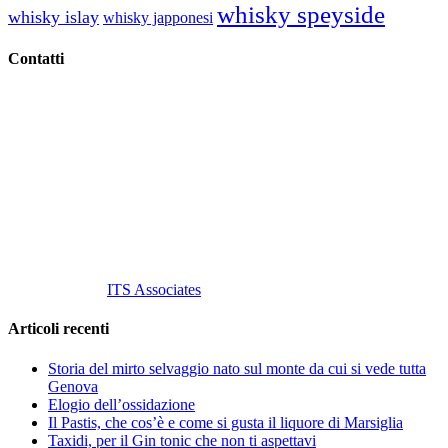
whisky speyside
whisky islay
whisky japponesi
Contatti
Vino Vino di Gaviglio Andrea
C.so S. Gottardo, 13 20136 Milano MI
Tel
. +39 02 58.10.12.39
Cell.
+39 329 711 1014
P. Iva 10847580965
info@vinovinomilano.it
© 2013 Vino Vino di Andrea Gaviglio.
Tutti i diritti riservati.
Customized by
ITS Associates
Articoli recenti
Storia del mirto selvaggio nato sul monte da cui si vede tutta
Genova
Elogio dell’ossidazione
Il Pastis, che cos’è e come si gusta il liquore di Marsiglia
Taxidi, per il Gin tonic che non ti aspettavi