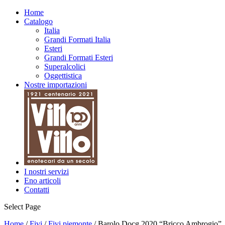
Home
Catalogo
Italia
Grandi Formati Italia
Esteri
Grandi Formati Esteri
Superalcolici
Oggettistica
Nostre importazioni
I nostri servizi
Eno articoli
Contatti
Select Page
Home
/
Fivi
/
Fivi piemonte
/ Barolo Docg 2020 “Bricco Ambrogio”