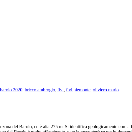
barolo 2020
,
bricco ambrogio
,
fivi
,
fivi piemonte
,
oliviero mario
lla zona del Barolo, ed è alta 275 m. Si identifica geologicamente con 
 zona del Barolo è molto affascinante, e ve la racconterò se me lo doman