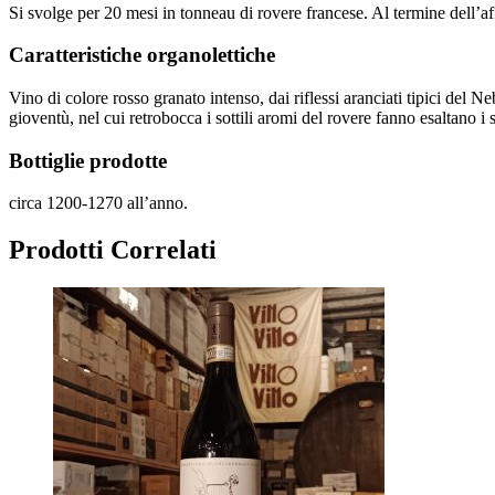
Si svolge per 20 mesi in tonneau di rovere francese. Al termine dell’a
Caratteristiche organolettiche
Vino di colore rosso granato intenso, dai riflessi aranciati tipici del N
gioventù, nel cui retrobocca i sottili aromi del rovere fanno esaltano i 
Bottiglie prodotte
circa 1200-1270 all’anno.
Prodotti Correlati