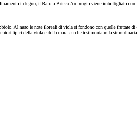
ffinamento in legno, il Barolo Bricco Ambrogio viene imbottigliato con 
ebbiolo. Al naso le note floreali di viola si fondono con quelle fruttate d
sentori tipici della viola e della marasca che testimoniano la straordinari