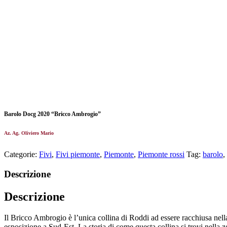
Barolo Docg 2020 “Bricco Ambrogio”
Az. Ag. Oliviero Mario
Categorie:
Fivi
,
Fivi piemonte
,
Piemonte
,
Piemonte rossi
Tag:
barolo
,
Descrizione
Descrizione
Il Bricco Ambrogio è l’unica collina di Roddi ad essere racchiusa ne
esposizione a Sud-Est. La storia di come questa collina si trovi nella