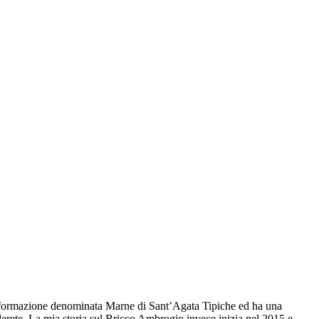
la formazione denominata Marne di Sant’Agata Tipiche ed ha una
derete. La mia storia sul Bricco Ambrogio invece inizia nel 2015 e