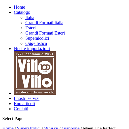
Nuovo
Home
Catalogo
Italia
Grandi Formati Italia
Esteri
Grandi Formati Esteri
Superalcolici
Oggettistica
Nostre importazioni
I nostri servizi
Eno articoli
Contatti
Select Page
Home
/
Superalcolici
/
Whisky
/
Giappone
/ Maen The Perfect