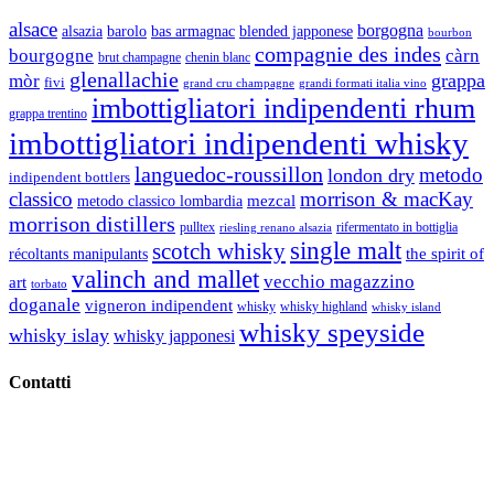
alsace
borgogna
alsazia
barolo
blended japponese
bas armagnac
bourbon
compagnie des indes
bourgogne
càrn
brut champagne
chenin blanc
glenallachie
grappa
mòr
fivi
grandi formati italia vino
grand cru champagne
imbottigliatori indipendenti rhum
grappa trentino
imbottigliatori indipendenti whisky
languedoc-roussillon
metodo
london dry
indipendent bottlers
classico
morrison & macKay
mezcal
metodo classico lombardia
morrison distillers
pulltex
rifermentato in bottiglia
riesling renano alsazia
single malt
scotch whisky
récoltants manipulants
the spirit of
valinch and mallet
vecchio magazzino
art
torbato
doganale
vigneron indipendent
whisky
whisky highland
whisky island
whisky speyside
whisky islay
whisky japponesi
Contatti
Vino Vino di Gaviglio Andrea
C.so S. Gottardo, 13 20136 Milano MI
Tel
. +39 02 58.10.12.39