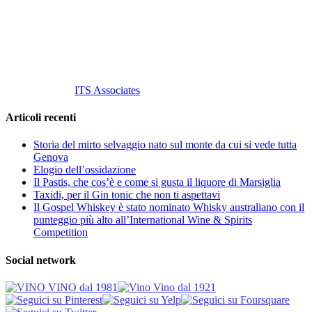
Cell.
+39 329 711 1014
P. Iva 10847580965
info@vinovinomilano.it
© 2013 Vino Vino di Andrea Gaviglio.
Tutti i diritti riservati.
Customized by
ITS Associates
Articoli recenti
Storia del mirto selvaggio nato sul monte da cui si vede tutta
Genova
Elogio dell’ossidazione
Il Pastis, che cos’è e come si gusta il liquore di Marsiglia
Taxidi, per il Gin tonic che non ti aspettavi
Il Gospel Whiskey è stato nominato Whisky australiano con il
punteggio più alto all’International Wine & Spirits
Competition
Social network