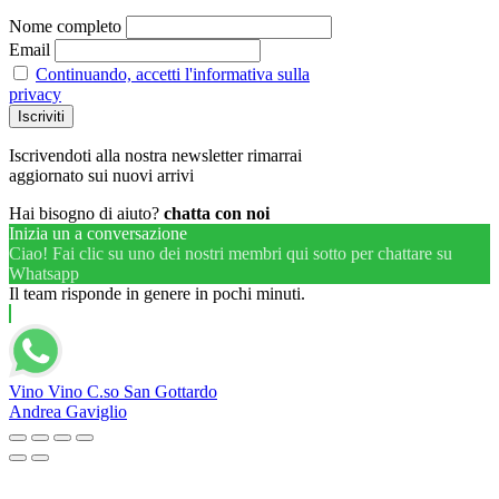
Nome completo
Email
Continuando, accetti l'informativa sulla
privacy
Iscrivendoti alla nostra newsletter rimarrai
aggiornato sui nuovi arrivi
Hai bisogno di aiuto?
chatta con noi
Inizia un a conversazione
Ciao! Fai clic su uno dei nostri membri qui sotto per chattare su
Whatsapp
Il team risponde in genere in pochi minuti.
Vino Vino C.so San Gottardo
Andrea Gaviglio