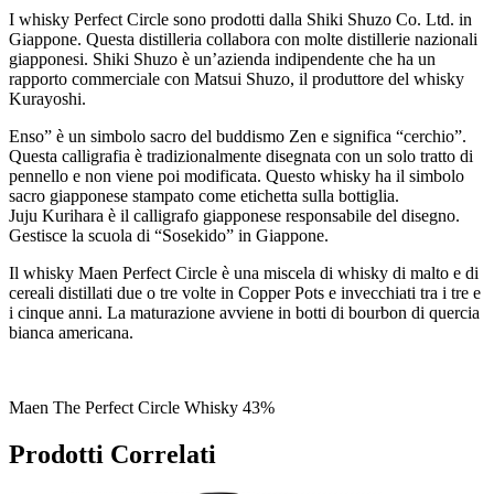
I whisky Perfect Circle sono prodotti dalla Shiki Shuzo Co. Ltd. in
Giappone. Questa distilleria collabora con molte distillerie nazionali
giapponesi. Shiki Shuzo è un’azienda indipendente che ha un
rapporto commerciale con Matsui Shuzo, il produttore del whisky
Kurayoshi.
Enso” è un simbolo sacro del buddismo Zen e significa “cerchio”.
Questa calligrafia è tradizionalmente disegnata con un solo tratto di
pennello e non viene poi modificata. Questo whisky ha il simbolo
sacro giapponese stampato come etichetta sulla bottiglia.
Juju Kurihara è il calligrafo giapponese responsabile del disegno.
Gestisce la scuola di “Sosekido” in Giappone.
Il whisky Maen Perfect Circle è una miscela di whisky di malto e di
cereali distillati due o tre volte in Copper Pots e invecchiati tra i tre e
i cinque anni. La maturazione avviene in botti di bourbon di quercia
bianca americana.
Maen The Perfect Circle Whisky 43%
Prodotti Correlati