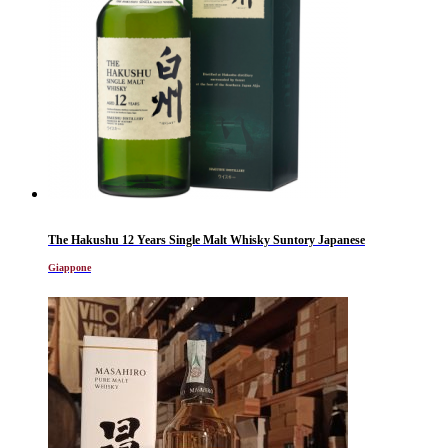
The Hakushu 12 Years Single Malt Whisky Suntory Japanese
Giappone