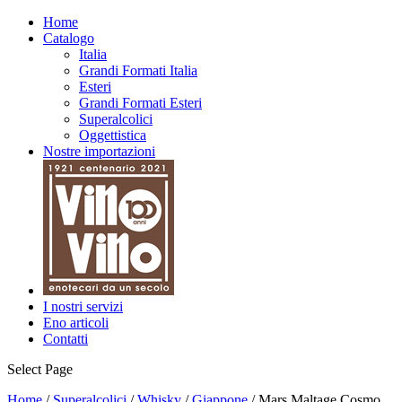
Home
Catalogo
Italia
Grandi Formati Italia
Esteri
Grandi Formati Esteri
Superalcolici
Oggettistica
Nostre importazioni
I nostri servizi
Eno articoli
Contatti
Select Page
Home
/
Superalcolici
/
Whisky
/
Giappone
/ Mars Maltage Cosmo