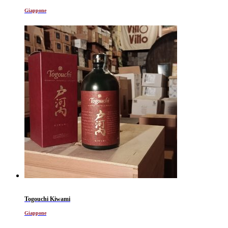
Giappone
Togouchi Kiwami
Giappone