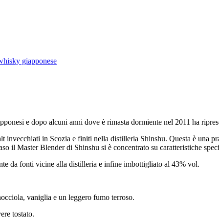
whisky giapponese
pponesi e dopo alcuni anni dove è rimasta dormiente nel 2011 ha ripreso l
nvecchiati in Scozia e finiti nella distilleria Shinshu. Questa è una pra
so il Master Blender di Shinshu si è concentrato su caratteristiche speci
a fonti vicine alla distilleria e infine imbottigliato al 43% vol.
nocciola, vaniglia e un leggero fumo terroso.
ere tostato.