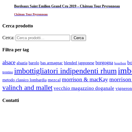
Bordeaux Saint Emilion Grand Cru 2019 – Château Tour Peyronneau
Château Tour Peyronneau
Cerca prodotto
Cerca:
Filtra per tag
alsace
b
borgogna
alsazia
barolo
blended japponese
bas armagnac
bourbon
imbo
imbottigliatori indipendenti rhum
trentino
morrison 
morrison & macKay
mezcal
metodo classico lombardia
valinch and mallet
vecchio magazzino doganale
vigneron
Contatti
Vino Vino di Gaviglio Andrea
C.so S. Gottardo, 13 20136 Milano MI
Tel
. +39 02 58.10.12.39