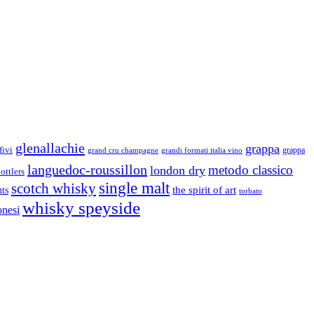
glenallachie
grappa
fivi
grandi formati italia vino
grappa
grand cru champagne
languedoc-roussillon
metodo classico
london dry
ottlers
single malt
scotch whisky
nts
the spirit of art
torbato
whisky speyside
onesi