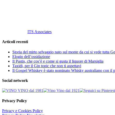
Cell.
+39 329 711 1014
P. Iva 10847580965
info@vinovinomilano.it
© 2013 Vino Vino di Andrea Gaviglio.
Tutti i diritti riservati.
Customized by
ITS Associates
Articoli recenti
Storia del mirto selvaggio nato sul monte da cui si vede tutta 
Elogio dell’ossidazione
Il Pastis, che cos’è e come si gusta il liquore di Marsiglia
Taxidi, per il Gin tonic che non ti aspettavi
Il Gospel Whiskey è stato nominato Whisky australiano con il p
Social network
Privacy Policy
Privacy e Cookies Policy