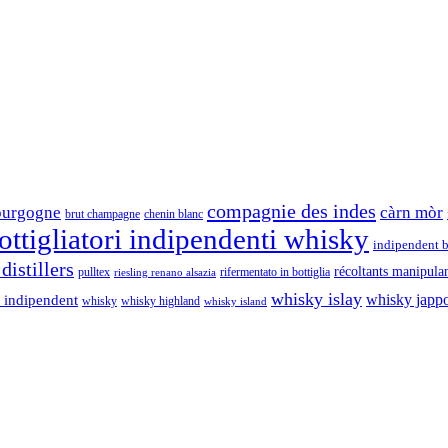
compagnie des indes
ourgogne
càrn mòr
brut champagne
chenin blanc
ttigliatori indipendenti whisky
indipendent b
distillers
récoltants manipula
pulltex
rifermentato in bottiglia
riesling renano alsazia
whisky islay
whisky japp
 indipendent
whisky
whisky highland
whisky island