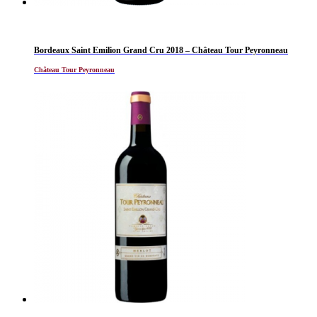
Bordeaux Saint Emilion Grand Cru 2018 – Château Tour Peyronneau
Château Tour Peyronneau