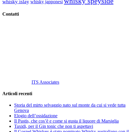
whisky speyside
whisky islay
whisky japponesi
Contatti
Vino Vino di Gaviglio Andrea
C.so S. Gottardo, 13 20136 Milano MI
Tel
. +39 02 58.10.12.39
Cell.
+39 329 711 1014
P. Iva 10847580965
info@vinovinomilano.it
© 2013 Vino Vino di Andrea Gaviglio.
Tutti i diritti riservati.
Customized by
ITS Associates
Articoli recenti
Storia del mirto selvaggio nato sul monte da cui si vede tutta
Genova
Elogio dell’ossidazione
Il Pastis, che cos’è e come si gusta il liquore di Marsiglia
Taxidi, per il Gin tonic che non ti aspettavi
Il Gospel Whiskey è stato nominato Whisky australiano con il