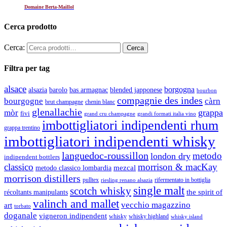
Domaine Berta-Maillol
Cerca prodotto
Cerca:
Filtra per tag
alsace
borgogna
alsazia
barolo
blended japponese
bas armagnac
bourbon
compagnie des indes
bourgogne
càrn
brut champagne
chenin blanc
glenallachie
grappa
mòr
fivi
grandi formati italia vino
grand cru champagne
imbottigliatori indipendenti rhum
grappa trentino
imbottigliatori indipendenti whisky
languedoc-roussillon
metodo
london dry
indipendent bottlers
classico
morrison & macKay
mezcal
metodo classico lombardia
morrison distillers
pulltex
rifermentato in bottiglia
riesling renano alsazia
single malt
scotch whisky
récoltants manipulants
the spirit of
valinch and mallet
vecchio magazzino
art
torbato
doganale
vigneron indipendent
whisky
whisky highland
whisky island