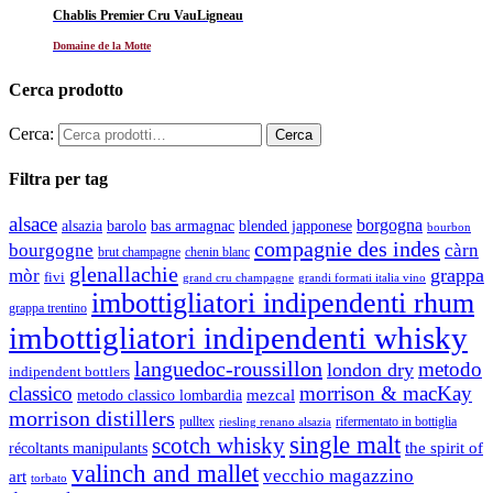
Chablis Premier Cru VauLigneau
Domaine de la Motte
Cerca prodotto
Cerca:
Filtra per tag
alsace
borgogna
alsazia
barolo
blended japponese
bas armagnac
bourbon
compagnie des indes
bourgogne
càrn
brut champagne
chenin blanc
glenallachie
grappa
mòr
fivi
grandi formati italia vino
grand cru champagne
imbottigliatori indipendenti rhum
grappa trentino
imbottigliatori indipendenti whisky
languedoc-roussillon
metodo
london dry
indipendent bottlers
classico
morrison & macKay
mezcal
metodo classico lombardia
morrison distillers
pulltex
rifermentato in bottiglia
riesling renano alsazia
single malt
scotch whisky
récoltants manipulants
the spirit of
valinch and mallet
vecchio magazzino
art
torbato