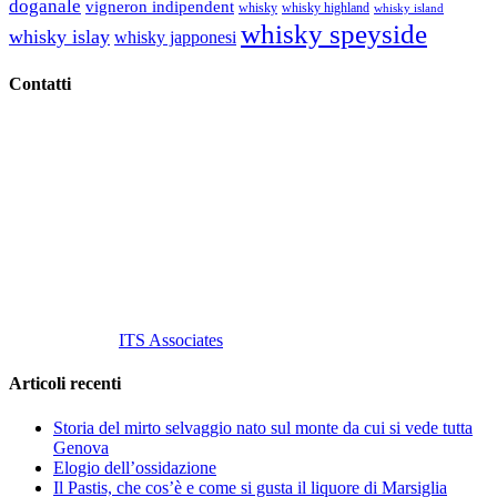
doganale
vigneron indipendent
whisky
whisky highland
whisky island
whisky speyside
whisky islay
whisky japponesi
Contatti
Vino Vino di Gaviglio Andrea
C.so S. Gottardo, 13 20136 Milano MI
Tel
. +39 02 58.10.12.39
Cell.
+39 329 711 1014
P. Iva 10847580965
info@vinovinomilano.it
© 2013 Vino Vino di Andrea Gaviglio.
Tutti i diritti riservati.
Customized by
ITS Associates
Articoli recenti
Storia del mirto selvaggio nato sul monte da cui si vede tutta
Genova
Elogio dell’ossidazione
Il Pastis, che cos’è e come si gusta il liquore di Marsiglia