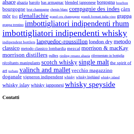
alsace
borgogna
alsazia
barolo
blended japponese
bas armagnac
bourbon
compagnie des indes
bourgogne
càrn
brut champagne
chenin blanc
glenallachie
grappa
mòr
fivi
grandi formati italia vino
grand cru champagne
imbottigliatori indipendenti rhum
grappa trentino
imbottigliatori indipendenti whisky
languedoc-roussillon
metodo
london dry
indipendent bottlers
classico
morrison & macKay
mezcal
metodo classico lombardia
morrison distillers
pulltex
rifermentato in bottiglia
riesling renano alsazia
single malt
scotch whisky
récoltants manipulants
the spirit of
valinch and mallet
vecchio magazzino
art
torbato
doganale
vigneron indipendent
whisky
whisky highland
whisky island
whisky speyside
whisky islay
whisky japponesi
Contatti
Vino Vino di Gaviglio Andrea
C.so S. Gottardo, 13 20136 Milano MI
Tel
. +39 02 58.10.12.39
Cell.
+39 329 711 1014