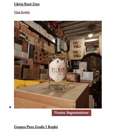
Glerja Rosè Zero
Vina Koglot
Nostra Importazione
Grappa Puro Grado 1 Koglot