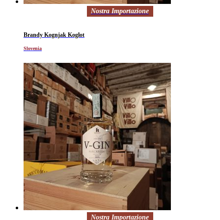
Nostra Importazione
Brandy Kognjak Koglot
Slovenia
Nostra Importazione