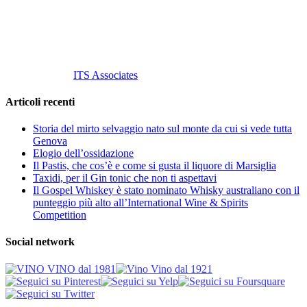
P. Iva 10847580965
info@vinovinomilano.it
© 2013 Vino Vino di Andrea Gaviglio.
Tutti i diritti riservati.
Customized by
ITS Associates
Articoli recenti
Storia del mirto selvaggio nato sul monte da cui si vede tutta
Genova
Elogio dell’ossidazione
Il Pastis, che cos’è e come si gusta il liquore di Marsiglia
Taxidi, per il Gin tonic che non ti aspettavi
Il Gospel Whiskey è stato nominato Whisky australiano con il
punteggio più alto all’International Wine & Spirits
Competition
Social network