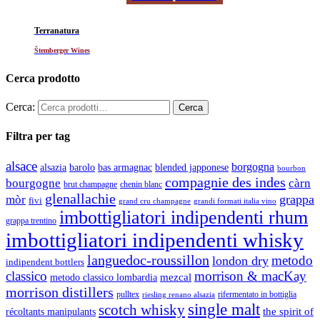
Terranatura
Štemberger Wines
Cerca prodotto
Cerca:
Filtra per tag
alsace
borgogna
alsazia
barolo
blended japponese
bas armagnac
bourbon
compagnie des indes
bourgogne
càrn
brut champagne
chenin blanc
glenallachie
grappa
mòr
fivi
grandi formati italia vino
grand cru champagne
imbottigliatori indipendenti rhum
grappa trentino
imbottigliatori indipendenti whisky
languedoc-roussillon
metodo
london dry
indipendent bottlers
classico
morrison & macKay
mezcal
metodo classico lombardia
morrison distillers
pulltex
rifermentato in bottiglia
riesling renano alsazia
single malt
scotch whisky
récoltants manipulants
the spirit of