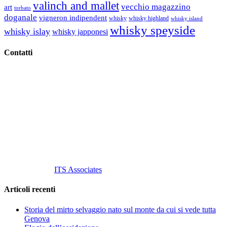
valinch and mallet
vecchio magazzino
art
torbato
doganale
vigneron indipendent
whisky
whisky highland
whisky island
whisky speyside
whisky islay
whisky japponesi
Contatti
Vino Vino di Gaviglio Andrea
C.so S. Gottardo, 13 20136 Milano MI
Tel
. +39 02 58.10.12.39
Cell.
+39 329 711 1014
P. Iva 10847580965
info@vinovinomilano.it
© 2013 Vino Vino di Andrea Gaviglio.
Tutti i diritti riservati.
Customized by
ITS Associates
Articoli recenti
Storia del mirto selvaggio nato sul monte da cui si vede tutta
Genova