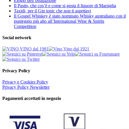
Elogio dell’ossidazione
Il Pastis, che cos’è e come si gusta il liquore di Marsiglia
Taxidi, per il Gin tonic che non ti aspettavi
Il Gospel Whiskey è stato nominato Whisky australiano con il
punteggio più alto all’International Wine & Spirits
Competition
Social network
Privacy Policy
Privacy e Cookies Policy
Privacy Policy Newsletter
Pagamenti accettati in negozio