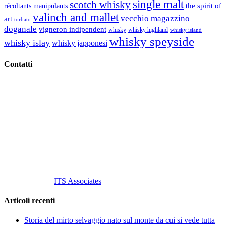
single malt
scotch whisky
récoltants manipulants
the spirit of
valinch and mallet
vecchio magazzino
art
torbato
doganale
vigneron indipendent
whisky
whisky highland
whisky island
whisky speyside
whisky islay
whisky japponesi
Contatti
Vino Vino di Gaviglio Andrea
C.so S. Gottardo, 13 20136 Milano MI
Tel
. +39 02 58.10.12.39
Cell.
+39 329 711 1014
P. Iva 10847580965
info@vinovinomilano.it
© 2013 Vino Vino di Andrea Gaviglio.
Tutti i diritti riservati.
Customized by
ITS Associates
Articoli recenti
Storia del mirto selvaggio nato sul monte da cui si vede tutta