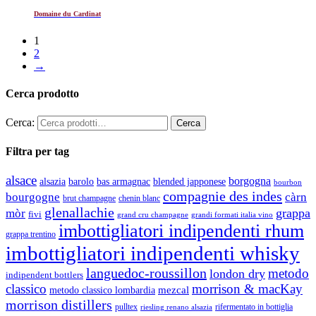
Domaine du Cardinat
1
2
→
Cerca prodotto
Cerca:
Filtra per tag
alsace
borgogna
alsazia
barolo
blended japponese
bas armagnac
bourbon
compagnie des indes
bourgogne
càrn
brut champagne
chenin blanc
glenallachie
grappa
mòr
fivi
grandi formati italia vino
grand cru champagne
imbottigliatori indipendenti rhum
grappa trentino
imbottigliatori indipendenti whisky
languedoc-roussillon
metodo
london dry
indipendent bottlers
classico
morrison & macKay
mezcal
metodo classico lombardia
morrison distillers
pulltex
rifermentato in bottiglia
riesling renano alsazia