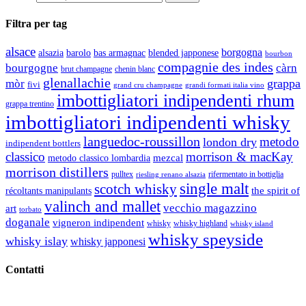
Filtra per tag
alsace
borgogna
alsazia
barolo
blended japponese
bas armagnac
bourbon
compagnie des indes
bourgogne
càrn
brut champagne
chenin blanc
glenallachie
grappa
mòr
fivi
grandi formati italia vino
grand cru champagne
imbottigliatori indipendenti rhum
grappa trentino
imbottigliatori indipendenti whisky
languedoc-roussillon
metodo
london dry
indipendent bottlers
classico
morrison & macKay
mezcal
metodo classico lombardia
morrison distillers
pulltex
rifermentato in bottiglia
riesling renano alsazia
single malt
scotch whisky
récoltants manipulants
the spirit of
valinch and mallet
vecchio magazzino
art
torbato
doganale
vigneron indipendent
whisky
whisky highland
whisky island
whisky speyside
whisky islay
whisky japponesi
Contatti
Vino Vino di Gaviglio Andrea