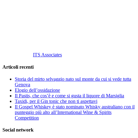
C.so S. Gottardo, 13 20136 Milano MI
Tel
. +39 02 58.10.12.39
Cell.
+39 329 711 1014
P. Iva 10847580965
info@vinovinomilano.it
© 2013 Vino Vino di Andrea Gaviglio.
Tutti i diritti riservati.
Customized by
ITS Associates
Articoli recenti
Storia del mirto selvaggio nato sul monte da cui si vede tutta
Genova
Elogio dell’ossidazione
Il Pastis, che cos’è e come si gusta il liquore di Marsiglia
Taxidi, per il Gin tonic che non ti aspettavi
Il Gospel Whiskey è stato nominato Whisky australiano con il
punteggio più alto all’International Wine & Spirits
Competition
Social network