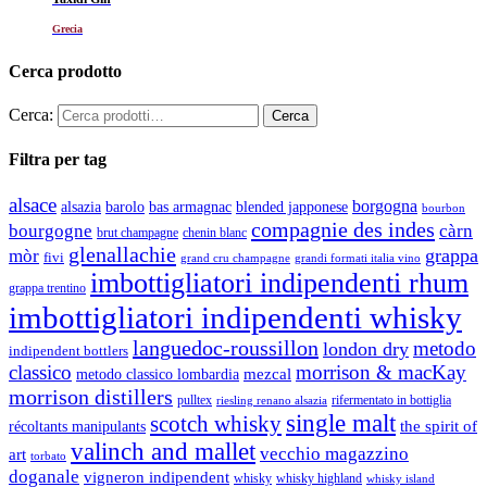
Grecia
Cerca prodotto
Cerca:
Filtra per tag
alsace
borgogna
alsazia
barolo
blended japponese
bas armagnac
bourbon
compagnie des indes
bourgogne
càrn
brut champagne
chenin blanc
glenallachie
grappa
mòr
fivi
grandi formati italia vino
grand cru champagne
imbottigliatori indipendenti rhum
grappa trentino
imbottigliatori indipendenti whisky
languedoc-roussillon
metodo
london dry
indipendent bottlers
classico
morrison & macKay
mezcal
metodo classico lombardia
morrison distillers
pulltex
rifermentato in bottiglia
riesling renano alsazia
single malt
scotch whisky
récoltants manipulants
the spirit of
valinch and mallet
vecchio magazzino
art
torbato
doganale
vigneron indipendent
whisky
whisky highland
whisky island