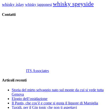
whisky speyside
whisky islay
whisky japponesi
Contatti
Vino Vino di Gaviglio Andrea
C.so S. Gottardo, 13 20136 Milano MI
Tel
. +39 02 58.10.12.39
Cell.
+39 329 711 1014
P. Iva 10847580965
info@vinovinomilano.it
© 2013 Vino Vino di Andrea Gaviglio.
Tutti i diritti riservati.
Customized by
ITS Associates
Articoli recenti
Storia del mirto selvaggio nato sul monte da cui si vede tutta
Genova
Elogio dell’ossidazione
Il Pastis, che cos’è e come si gusta il liquore di Marsiglia
Taxidi, per il Gin tonic che non ti aspettavi