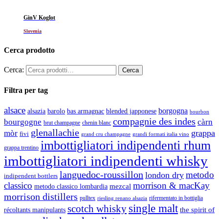
GinV Koglot
Slovenia
Cerca prodotto
Cerca:
Filtra per tag
alsace
borgogna
alsazia
barolo
blended japponese
bas armagnac
bourbon
compagnie des indes
bourgogne
càrn
brut champagne
chenin blanc
glenallachie
grappa
mòr
fivi
grandi formati italia vino
grand cru champagne
imbottigliatori indipendenti rhum
grappa trentino
imbottigliatori indipendenti whisky
languedoc-roussillon
metodo
london dry
indipendent bottlers
classico
morrison & macKay
mezcal
metodo classico lombardia
morrison distillers
pulltex
rifermentato in bottiglia
riesling renano alsazia
single malt
scotch whisky
récoltants manipulants
the spirit of