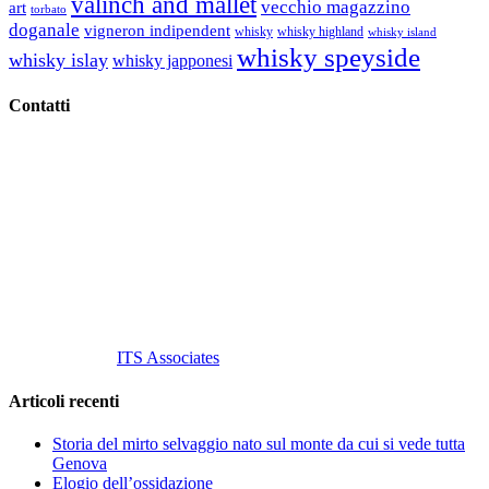
valinch and mallet
vecchio magazzino
art
torbato
doganale
vigneron indipendent
whisky
whisky highland
whisky island
whisky speyside
whisky islay
whisky japponesi
Contatti
Vino Vino di Gaviglio Andrea
C.so S. Gottardo, 13 20136 Milano MI
Tel
. +39 02 58.10.12.39
Cell.
+39 329 711 1014
P. Iva 10847580965
info@vinovinomilano.it
© 2013 Vino Vino di Andrea Gaviglio.
Tutti i diritti riservati.
Customized by
ITS Associates
Articoli recenti
Storia del mirto selvaggio nato sul monte da cui si vede tutta
Genova
Elogio dell’ossidazione