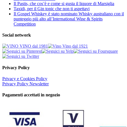
Il Pastis, che cos’è e come si gusta il liquore di Marsiglia
Taxidi, per il Gin tonic che non ti aspettavi
Il Gospel Whiskey è stato nominato Whisky australiano con il
punteggio più alto all’International Wine & Spirits
Competition
Social network
Privacy Policy
Privacy e Cookies Policy
Privacy Policy Newsletter
Pagamenti accettati in negozio