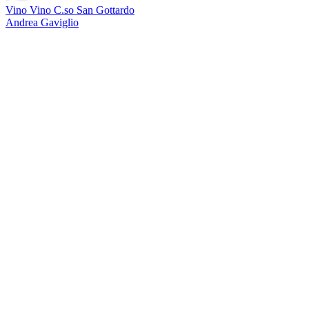
Vino Vino C.so San Gottardo
Andrea Gaviglio