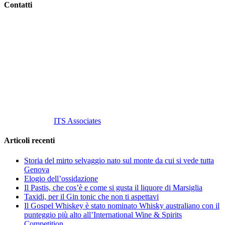
Contatti
Vino Vino di Gaviglio Andrea
C.so S. Gottardo, 13 20136 Milano MI
Tel
. +39 02 58.10.12.39
Cell.
+39 329 711 1014
P. Iva 10847580965
info@vinovinomilano.it
© 2013 Vino Vino di Andrea Gaviglio.
Tutti i diritti riservati.
Customized by
ITS Associates
Articoli recenti
Storia del mirto selvaggio nato sul monte da cui si vede tutta
Genova
Elogio dell’ossidazione
Il Pastis, che cos’è e come si gusta il liquore di Marsiglia
Taxidi, per il Gin tonic che non ti aspettavi
Il Gospel Whiskey è stato nominato Whisky australiano con il
punteggio più alto all’International Wine & Spirits
Competition