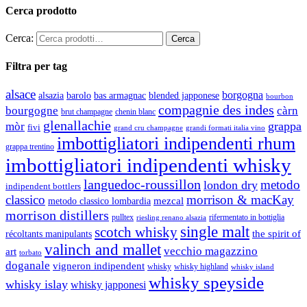
Cerca prodotto
Cerca:
Filtra per tag
alsace
borgogna
alsazia
barolo
blended japponese
bas armagnac
bourbon
compagnie des indes
bourgogne
càrn
brut champagne
chenin blanc
glenallachie
grappa
mòr
fivi
grandi formati italia vino
grand cru champagne
imbottigliatori indipendenti rhum
grappa trentino
imbottigliatori indipendenti whisky
languedoc-roussillon
metodo
london dry
indipendent bottlers
classico
morrison & macKay
mezcal
metodo classico lombardia
morrison distillers
pulltex
rifermentato in bottiglia
riesling renano alsazia
single malt
scotch whisky
récoltants manipulants
the spirit of
valinch and mallet
vecchio magazzino
art
torbato
doganale
vigneron indipendent
whisky
whisky highland
whisky island
whisky speyside
whisky islay
whisky japponesi