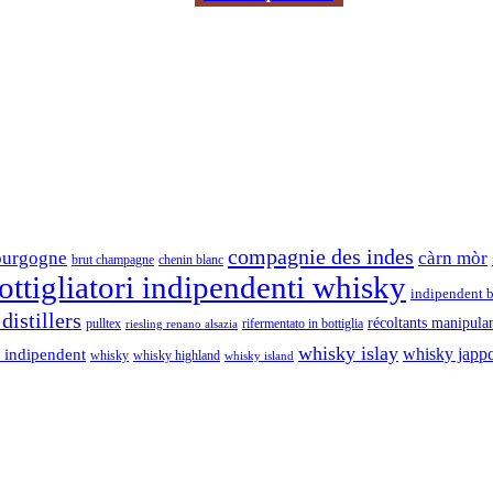
compagnie des indes
ourgogne
càrn mòr
brut champagne
chenin blanc
ttigliatori indipendenti whisky
indipendent b
distillers
récoltants manipula
pulltex
rifermentato in bottiglia
riesling renano alsazia
whisky islay
whisky japp
 indipendent
whisky
whisky highland
whisky island