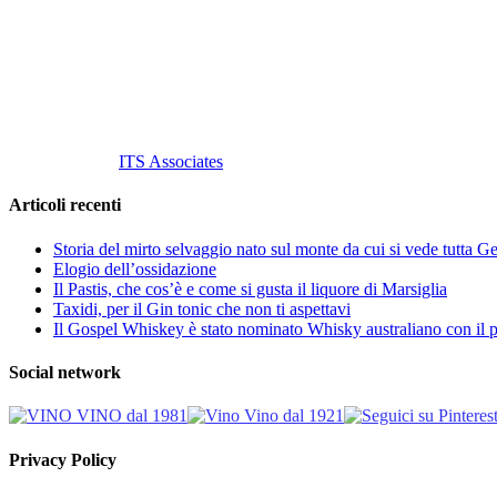
Tel
. +39 02 58.10.12.39
Cell.
+39 329 711 1014
P. Iva 10847580965
info@vinovinomilano.it
© 2013 Vino Vino di Andrea Gaviglio.
Tutti i diritti riservati.
Customized by
ITS Associates
Articoli recenti
Storia del mirto selvaggio nato sul monte da cui si vede tutta 
Elogio dell’ossidazione
Il Pastis, che cos’è e come si gusta il liquore di Marsiglia
Taxidi, per il Gin tonic che non ti aspettavi
Il Gospel Whiskey è stato nominato Whisky australiano con il p
Social network
Privacy Policy