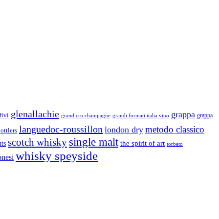
glenallachie
grappa
fivi
grandi formati italia vino
grappa
grand cru champagne
languedoc-roussillon
metodo classico
london dry
ottlers
single malt
scotch whisky
nts
the spirit of art
torbato
whisky speyside
onesi