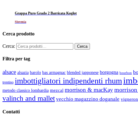
Grappa Puro Grado 2 Barricata Koglot
Slovenia
Cerca prodotto
Cerca:
Filtra per tag
alsace
b
borgogna
alsazia
barolo
blended japponese
bas armagnac
bourbon
imbo
imbottigliatori indipendenti rhum
trentino
morrison 
morrison & macKay
mezcal
metodo classico lombardia
valinch and mallet
vecchio magazzino doganale
vigneron
Contatti
Vino Vino di Gaviglio Andrea
C.so S. Gottardo, 13 20136 Milano MI