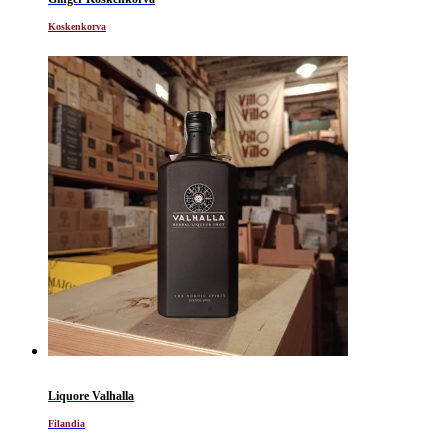
Koskenkorva
Liquore Valhalla
Filandia