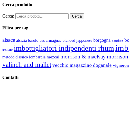
Cerca prodotto
Cerca:
Filtra per tag
alsace
b
borgogna
alsazia
barolo
blended japponese
bas armagnac
bourbon
imbo
imbottigliatori indipendenti rhum
trentino
morrison 
morrison & macKay
mezcal
metodo classico lombardia
valinch and mallet
vecchio magazzino doganale
vigneron
Contatti
Vino Vino di Gaviglio Andrea
C.so S. Gottardo, 13 20136 Milano MI
Tel
. +39 02 58.10.12.39
Cell.
+39 329 711 1014
P. Iva 10847580965
info@vinovinomilano.it
© 2013 Vino Vino di Andrea Gaviglio.