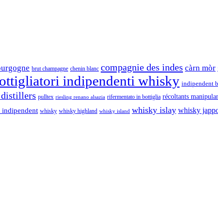
compagnie des indes
ourgogne
càrn mòr
brut champagne
chenin blanc
ttigliatori indipendenti whisky
indipendent b
distillers
récoltants manipula
pulltex
rifermentato in bottiglia
riesling renano alsazia
whisky islay
whisky japp
 indipendent
whisky
whisky highland
whisky island