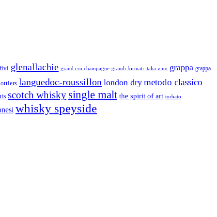
glenallachie
grappa
fivi
grandi formati italia vino
grappa
grand cru champagne
languedoc-roussillon
metodo classico
london dry
ottlers
single malt
scotch whisky
nts
the spirit of art
torbato
whisky speyside
onesi