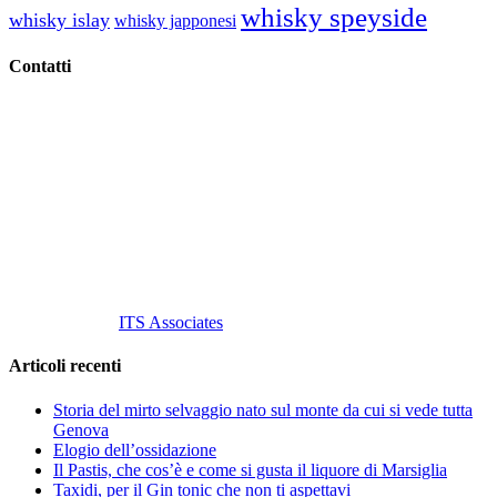
whisky speyside
whisky islay
whisky japponesi
Contatti
Vino Vino di Gaviglio Andrea
C.so S. Gottardo, 13 20136 Milano MI
Tel
. +39 02 58.10.12.39
Cell.
+39 329 711 1014
P. Iva 10847580965
info@vinovinomilano.it
© 2013 Vino Vino di Andrea Gaviglio.
Tutti i diritti riservati.
Customized by
ITS Associates
Articoli recenti
Storia del mirto selvaggio nato sul monte da cui si vede tutta
Genova
Elogio dell’ossidazione
Il Pastis, che cos’è e come si gusta il liquore di Marsiglia
Taxidi, per il Gin tonic che non ti aspettavi