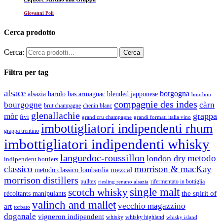
Giovanni Poli
Cerca prodotto
Cerca:
Filtra per tag
alsace
borgogna
alsazia
barolo
blended japponese
bas armagnac
bourbon
compagnie des indes
bourgogne
càrn
brut champagne
chenin blanc
glenallachie
grappa
mòr
fivi
grandi formati italia vino
grand cru champagne
imbottigliatori indipendenti rhum
grappa trentino
imbottigliatori indipendenti whisky
languedoc-roussillon
metodo
london dry
indipendent bottlers
classico
morrison & macKay
mezcal
metodo classico lombardia
morrison distillers
pulltex
rifermentato in bottiglia
riesling renano alsazia
single malt
scotch whisky
récoltants manipulants
the spirit of
valinch and mallet
vecchio magazzino
art
torbato
doganale
vigneron indipendent
whisky
whisky highland
whisky island