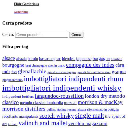
Elisir Gambrinus
Gambrinus
Cerca prodotto
Cerca:
Filtra per tag
alsace
borgogna
alsazia
barolo
blended japponese
bas armagnac
bourbon
compagnie des indes
bourgogne
càrn
brut champagne
chenin blanc
glenallachie
grappa
mòr
fivi
grandi formati italia vino
grand cru champagne
imbottigliatori indipendenti rhum
grappa trentino
imbottigliatori indipendenti whisky
languedoc-roussillon
metodo
london dry
indipendent bottlers
classico
morrison & macKay
mezcal
metodo classico lombardia
morrison distillers
pulltex
rifermentato in bottiglia
riesling renano alsazia
single malt
scotch whisky
récoltants manipulants
the spirit of
valinch and mallet
vecchio magazzino
art
torbato