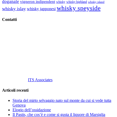
doganale
vigneron indipendent
whisky
whisky highland
whisky island
whisky speyside
whisky islay
whisky japponesi
Contatti
Vino Vino di Gaviglio Andrea
C.so S. Gottardo, 13 20136 Milano MI
Tel
. +39 02 58.10.12.39
Cell.
+39 329 711 1014
P. Iva 10847580965
info@vinovinomilano.it
© 2013 Vino Vino di Andrea Gaviglio.
Tutti i diritti riservati.
Customized by
ITS Associates
Articoli recenti
Storia del mirto selvaggio nato sul monte da cui si vede tutta
Genova
Elogio dell’ossidazione
Il Pastis, che cos’è e come si gusta il liquore di Marsiglia