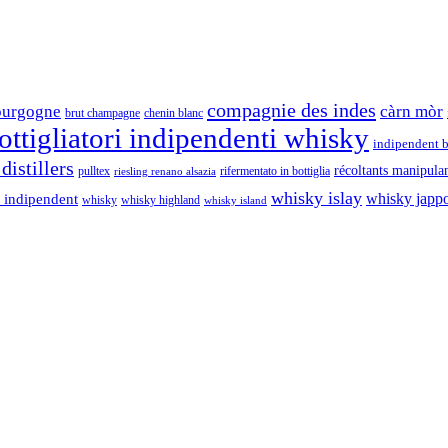
compagnie des indes
ourgogne
càrn mòr
brut champagne
chenin blanc
ttigliatori indipendenti whisky
indipendent b
distillers
récoltants manipula
pulltex
rifermentato in bottiglia
riesling renano alsazia
whisky islay
whisky japp
 indipendent
whisky
whisky highland
whisky island