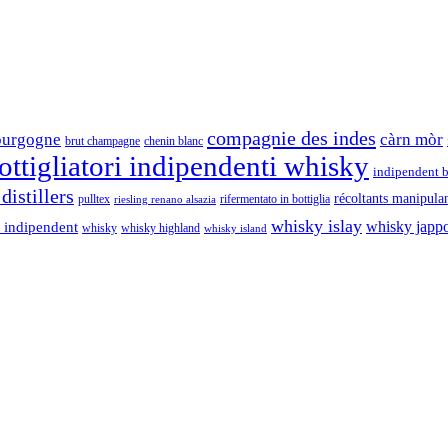
compagnie des indes
ourgogne
càrn mòr
brut champagne
chenin blanc
ttigliatori indipendenti whisky
indipendent b
distillers
récoltants manipula
pulltex
rifermentato in bottiglia
riesling renano alsazia
whisky islay
whisky japp
 indipendent
whisky
whisky highland
whisky island