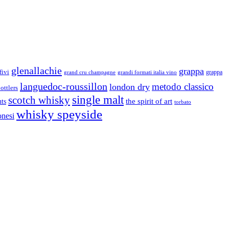
glenallachie
grappa
fivi
grandi formati italia vino
grappa
grand cru champagne
languedoc-roussillon
metodo classico
london dry
ottlers
single malt
scotch whisky
nts
the spirit of art
torbato
whisky speyside
onesi