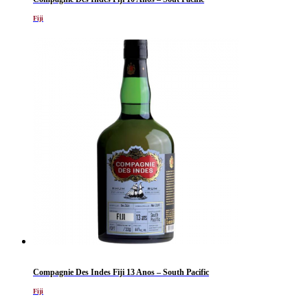
Fiji
Compagnie Des Indes Fiji 13 Anos – South Pacific
Fiji