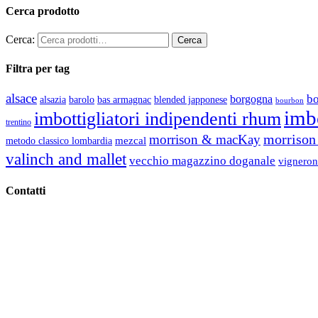
Cerca prodotto
Cerca:
Filtra per tag
alsace
b
borgogna
alsazia
barolo
blended japponese
bas armagnac
bourbon
imbo
imbottigliatori indipendenti rhum
trentino
morrison 
morrison & macKay
mezcal
metodo classico lombardia
valinch and mallet
vecchio magazzino doganale
vigneron
Contatti
Vino Vino di Gaviglio Andrea
C.so S. Gottardo, 13 20136 Milano MI
Tel
. +39 02 58.10.12.39
Cell.
+39 329 711 1014
P. Iva 10847580965
info@vinovinomilano.it
© 2013 Vino Vino di Andrea Gaviglio.