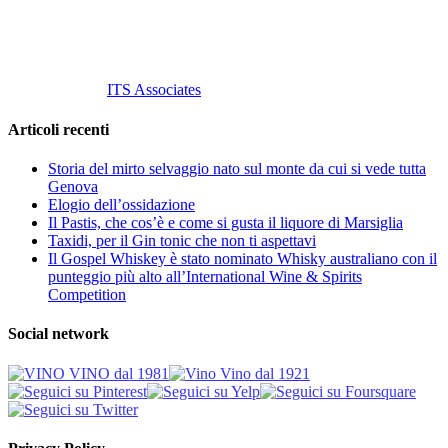
info@vinovinomilano.it
© 2013 Vino Vino di Andrea Gaviglio.
Tutti i diritti riservati.
Customized by
ITS Associates
Articoli recenti
Storia del mirto selvaggio nato sul monte da cui si vede tutta
Genova
Elogio dell’ossidazione
Il Pastis, che cos’è e come si gusta il liquore di Marsiglia
Taxidi, per il Gin tonic che non ti aspettavi
Il Gospel Whiskey è stato nominato Whisky australiano con il
punteggio più alto all’International Wine & Spirits
Competition
Social network