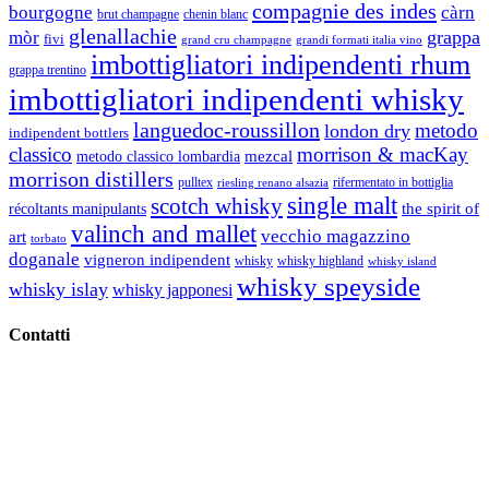
compagnie des indes
bourgogne
càrn
brut champagne
chenin blanc
glenallachie
grappa
mòr
fivi
grandi formati italia vino
grand cru champagne
imbottigliatori indipendenti rhum
grappa trentino
imbottigliatori indipendenti whisky
languedoc-roussillon
metodo
london dry
indipendent bottlers
classico
morrison & macKay
mezcal
metodo classico lombardia
morrison distillers
pulltex
rifermentato in bottiglia
riesling renano alsazia
single malt
scotch whisky
récoltants manipulants
the spirit of
valinch and mallet
vecchio magazzino
art
torbato
doganale
vigneron indipendent
whisky
whisky highland
whisky island
whisky speyside
whisky islay
whisky japponesi
Contatti
Vino Vino di Gaviglio Andrea
C.so S. Gottardo, 13 20136 Milano MI
Tel
. +39 02 58.10.12.39
Cell.
+39 329 711 1014
P. Iva 10847580965