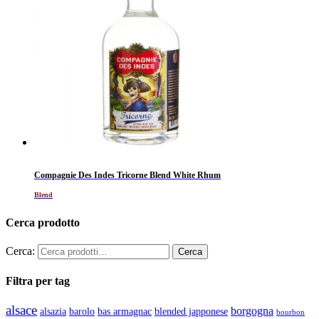
Compagnie Des Indes Tricorne Blend White Rhum
Blend
Cerca prodotto
Cerca:
Filtra per tag
alsace
borgogna
alsazia
barolo
blended japponese
bas armagnac
bourbon