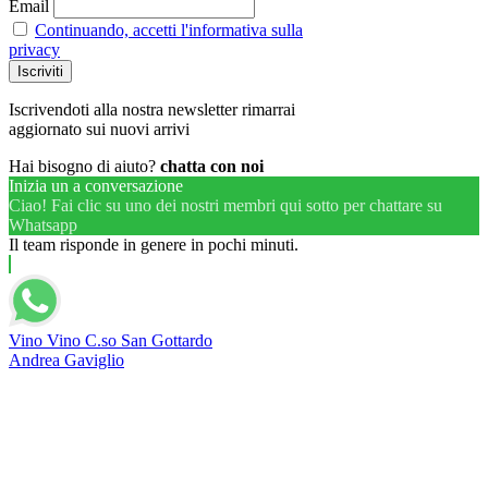
Email
Continuando, accetti l'informativa sulla
privacy
Iscrivendoti alla nostra newsletter rimarrai
aggiornato sui nuovi arrivi
Hai bisogno di aiuto?
chatta con noi
Inizia un a conversazione
Ciao! Fai clic su uno dei nostri membri qui sotto per chattare su
Whatsapp
Il team risponde in genere in pochi minuti.
Vino Vino C.so San Gottardo
Andrea Gaviglio