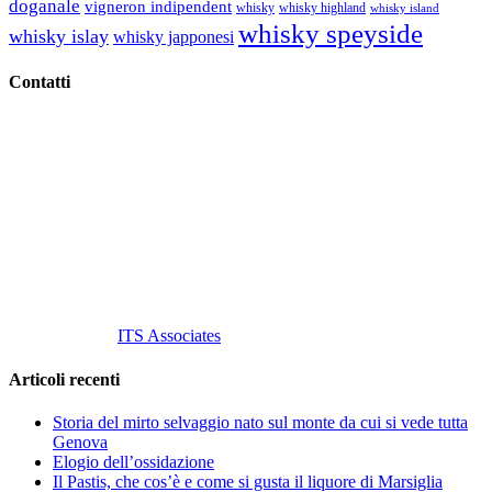
doganale
vigneron indipendent
whisky
whisky highland
whisky island
whisky speyside
whisky islay
whisky japponesi
Contatti
Vino Vino di Gaviglio Andrea
C.so S. Gottardo, 13 20136 Milano MI
Tel
. +39 02 58.10.12.39
Cell.
+39 329 711 1014
P. Iva 10847580965
info@vinovinomilano.it
© 2013 Vino Vino di Andrea Gaviglio.
Tutti i diritti riservati.
Customized by
ITS Associates
Articoli recenti
Storia del mirto selvaggio nato sul monte da cui si vede tutta
Genova
Elogio dell’ossidazione
Il Pastis, che cos’è e come si gusta il liquore di Marsiglia