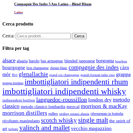
Compagnie Des Indes 5 Ans Latino – Blend Rhum
Latino
Cerca prodotto
Cerca:
Filtra per tag
alsace
borgogna
alsazia
barolo
blended japponese
bas armagnac
bourbon
compagnie des indes
bourgogne
càrn
brut champagne
chenin blanc
glenallachie
grappa
mòr
fivi
grandi formati italia vino
grand cru champagne
imbottigliatori indipendenti rhum
grappa trentino
imbottigliatori indipendenti whisky
languedoc-roussillon
metodo
london dry
indipendent bottlers
classico
morrison & macKay
mezcal
metodo classico lombardia
morrison distillers
pulltex
rifermentato in bottiglia
riesling renano alsazia
single malt
scotch whisky
récoltants manipulants
the spirit of
valinch and mallet
vecchio magazzino
art
torbato