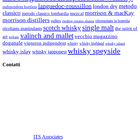
languedoc-roussillon
metodo
london dry
indipendent bottlers
classico
morrison & macKay
mezcal
metodo classico lombardia
morrison distillers
pulltex
rifermentato in bottiglia
riesling renano alsazia
single malt
scotch whisky
récoltants manipulants
the spirit of
valinch and mallet
vecchio magazzino
art
torbato
doganale
vigneron indipendent
whisky
whisky highland
whisky island
whisky speyside
whisky islay
whisky japponesi
Contatti
Vino Vino di Gaviglio Andrea
C.so S. Gottardo, 13 20136 Milano MI
Tel
. +39 02 58.10.12.39
Cell.
+39 329 711 1014
P. Iva 10847580965
info@vinovinomilano.it
© 2013 Vino Vino di Andrea Gaviglio.
Tutti i diritti riservati.
Customized by
ITS Associates