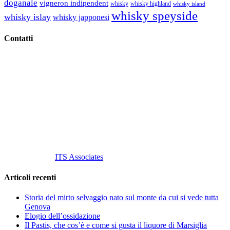
doganale
vigneron indipendent
whisky
whisky highland
whisky island
whisky speyside
whisky islay
whisky japponesi
Contatti
Vino Vino di Gaviglio Andrea
C.so S. Gottardo, 13 20136 Milano MI
Tel
. +39 02 58.10.12.39
Cell.
+39 329 711 1014
P. Iva 10847580965
info@vinovinomilano.it
© 2013 Vino Vino di Andrea Gaviglio.
Tutti i diritti riservati.
Customized by
ITS Associates
Articoli recenti
Storia del mirto selvaggio nato sul monte da cui si vede tutta
Genova
Elogio dell’ossidazione
Il Pastis, che cos’è e come si gusta il liquore di Marsiglia