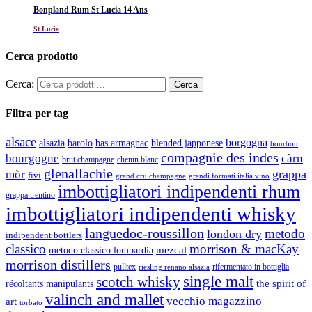
Bonpland Rum St Lucia 14 Ans
St Lucia
Cerca prodotto
Cerca:
Filtra per tag
alsace
borgogna
alsazia
barolo
blended japponese
bas armagnac
bourbon
compagnie des indes
bourgogne
càrn
brut champagne
chenin blanc
glenallachie
grappa
mòr
fivi
grandi formati italia vino
grand cru champagne
imbottigliatori indipendenti rhum
grappa trentino
imbottigliatori indipendenti whisky
languedoc-roussillon
metodo
london dry
indipendent bottlers
classico
morrison & macKay
mezcal
metodo classico lombardia
morrison distillers
pulltex
rifermentato in bottiglia
riesling renano alsazia
single malt
scotch whisky
récoltants manipulants
the spirit of
valinch and mallet
vecchio magazzino
art
torbato