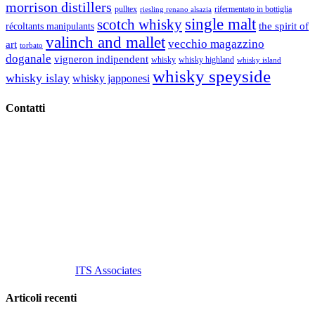
morrison distillers
pulltex
rifermentato in bottiglia
riesling renano alsazia
single malt
scotch whisky
récoltants manipulants
the spirit of
valinch and mallet
vecchio magazzino
art
torbato
doganale
vigneron indipendent
whisky
whisky highland
whisky island
whisky speyside
whisky islay
whisky japponesi
Contatti
Vino Vino di Gaviglio Andrea
C.so S. Gottardo, 13 20136 Milano MI
Tel
. +39 02 58.10.12.39
Cell.
+39 329 711 1014
P. Iva 10847580965
info@vinovinomilano.it
© 2013 Vino Vino di Andrea Gaviglio.
Tutti i diritti riservati.
Customized by
ITS Associates
Articoli recenti