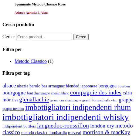
Spumante Metodo Classico Rosè
Azienda Agricola L'Aietta
Cerca prodotto
Cerca:
Filtra per
Metodo Classico
(1)
Filtra per tag
alsace
borgogna
alsazia
barolo
blended japponese
bas armagnac
bourbon
compagnie des indes
bourgogne
càrn
brut champagne
chenin blanc
glenallachie
grappa
mòr
fivi
grandi formati italia vino
grand cru champagne
imbottigliatori indipendenti rhum
grappa trentino
imbottigliatori indipendenti whisky
languedoc-roussillon
metodo
london dry
indipendent bottlers
classico
morrison & macKay
mezcal
metodo classico lombardia