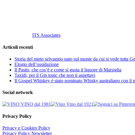
P. Iva 10847580965
info@vinovinomilano.it
© 2013 Vino Vino di Andrea Gaviglio.
Tutti i diritti riservati.
Customized by
ITS Associates
Articoli recenti
Storia del mirto selvaggio nato sul monte da cui si vede tutta 
Elogio dell’ossidazione
Il Pastis, che cos’è e come si gusta il liquore di Marsiglia
Taxidi, per il Gin tonic che non ti aspettavi
Il Gospel Whiskey è stato nominato Whisky australiano con il p
Social network
Privacy Policy
Privacy e Cookies Policy
Privacy Policy Newsletter