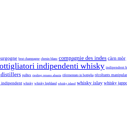
compagnie des indes
ourgogne
càrn mòr
brut champagne
chenin blanc
ttigliatori indipendenti whisky
indipendent b
distillers
récoltants manipula
pulltex
rifermentato in bottiglia
riesling renano alsazia
whisky islay
whisky japp
 indipendent
whisky
whisky highland
whisky island