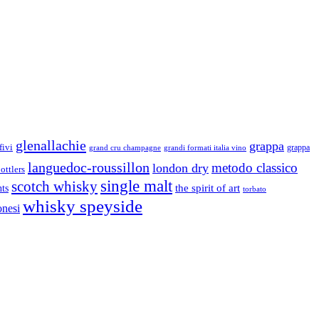
glenallachie
grappa
fivi
grandi formati italia vino
grappa
grand cru champagne
languedoc-roussillon
metodo classico
london dry
ottlers
single malt
scotch whisky
nts
the spirit of art
torbato
whisky speyside
onesi