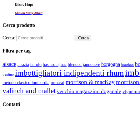
Blanc Flapì
Maison Vevey Albert
Cerca prodotto
Cerca:
Filtra per tag
alsace
b
borgogna
alsazia
barolo
blended japponese
bas armagnac
bourbon
imbo
imbottigliatori indipendenti rhum
trentino
morrison 
morrison & macKay
mezcal
metodo classico lombardia
valinch and mallet
vecchio magazzino doganale
vigneron
Contatti
Vino Vino di Gaviglio Andrea
C.so S. Gottardo, 13 20136 Milano MI
Tel
. +39 02 58.10.12.39
Cell.
+39 329 711 1014