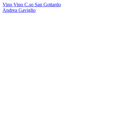
Vino Vino C.so San Gottardo
Andrea Gaviglio