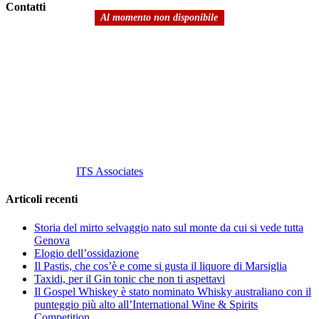
Contatti
Al momento non disponibile
Vino Vino di Gaviglio Andrea
C.so S. Gottardo, 13 20136 Milano MI
Tel
. +39 02 58.10.12.39
Cell.
+39 329 711 1014
P. Iva 10847580965
info@vinovinomilano.it
© 2013 Vino Vino di Andrea Gaviglio.
Tutti i diritti riservati.
Customized by
ITS Associates
Articoli recenti
Storia del mirto selvaggio nato sul monte da cui si vede tutta
Genova
Elogio dell’ossidazione
Il Pastis, che cos’è e come si gusta il liquore di Marsiglia
Taxidi, per il Gin tonic che non ti aspettavi
Il Gospel Whiskey è stato nominato Whisky australiano con il
punteggio più alto all’International Wine & Spirits
Competition