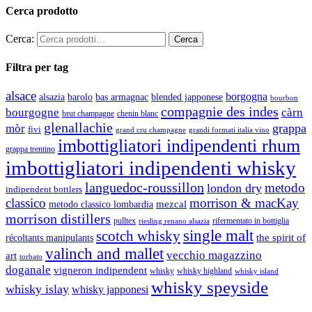
Cerca prodotto
Cerca:
Filtra per tag
alsace
borgogna
alsazia
barolo
blended japponese
bas armagnac
bourbon
compagnie des indes
bourgogne
càrn
brut champagne
chenin blanc
glenallachie
grappa
mòr
fivi
grandi formati italia vino
grand cru champagne
imbottigliatori indipendenti rhum
grappa trentino
imbottigliatori indipendenti whisky
languedoc-roussillon
metodo
london dry
indipendent bottlers
classico
morrison & macKay
mezcal
metodo classico lombardia
morrison distillers
pulltex
rifermentato in bottiglia
riesling renano alsazia
single malt
scotch whisky
récoltants manipulants
the spirit of
valinch and mallet
vecchio magazzino
art
torbato
doganale
vigneron indipendent
whisky
whisky highland
whisky island
whisky speyside
whisky islay
whisky japponesi