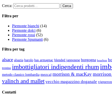
Cerca:
Filtra per
Piemonte bianchi
(14)
Piemonte dolci
(6)
Piemonte rossi
(52)
Piemonte Spumanti
(6)
Filtra per tag
alsace
b
borgogna
alsazia
barolo
blended japponese
bas armagnac
bourbon
imbo
imbottigliatori indipendenti rhum
trentino
morrison 
morrison & macKay
mezcal
metodo classico lombardia
valinch and mallet
vecchio magazzino doganale
vigneron
Contatti
Vino Vino di Gaviglio Andrea
C.so S. Gottardo, 13 20136 Milano MI