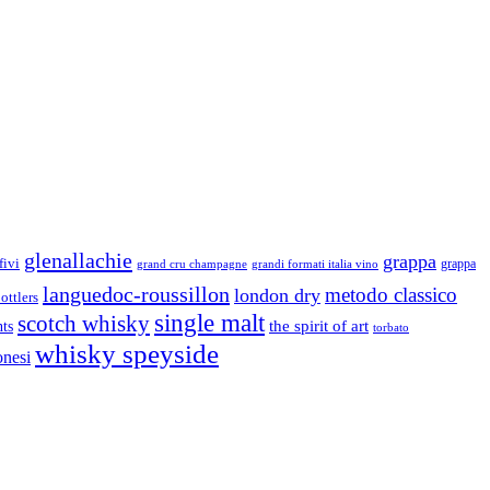
glenallachie
grappa
fivi
grandi formati italia vino
grappa
grand cru champagne
languedoc-roussillon
metodo classico
london dry
ottlers
single malt
scotch whisky
nts
the spirit of art
torbato
whisky speyside
onesi