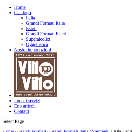
Home
Catalogo
Italia
Grandi Formati Italia
Esteri
Grandi Formati Esteri
Superalcolici
Oggettistica
Nostre importazioni
I nostri servizi
Eno articoli
Contatti
Select Page
Home
/
Grandi Formati
/
Grandi Formati Italia
/
Spumanti
/ Alta Lan