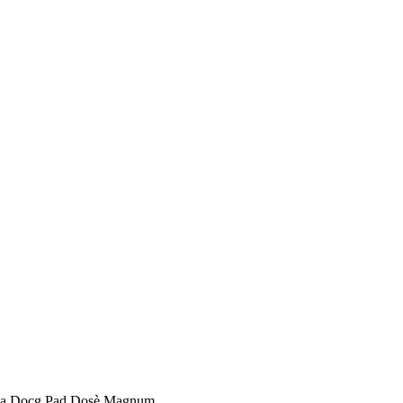
ga Docg Pad Dosè Magnum