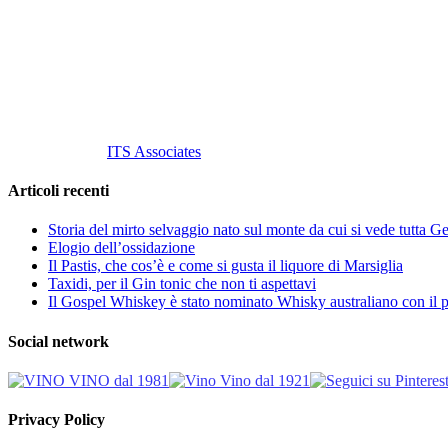
Tel
. +39 02 58.10.12.39
Cell.
+39 329 711 1014
P. Iva 10847580965
info@vinovinomilano.it
© 2013 Vino Vino di Andrea Gaviglio.
Tutti i diritti riservati.
Customized by
ITS Associates
Articoli recenti
Storia del mirto selvaggio nato sul monte da cui si vede tutta 
Elogio dell’ossidazione
Il Pastis, che cos’è e come si gusta il liquore di Marsiglia
Taxidi, per il Gin tonic che non ti aspettavi
Il Gospel Whiskey è stato nominato Whisky australiano con il p
Social network
Privacy Policy