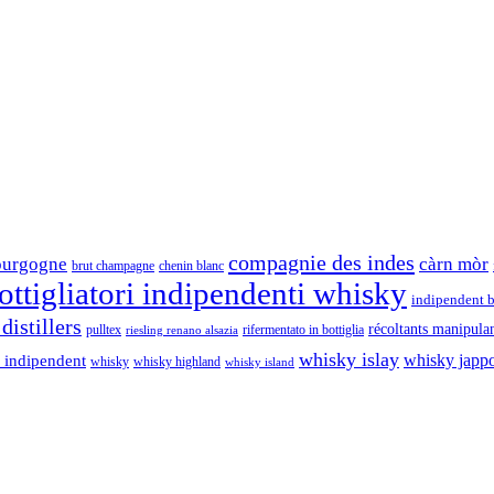
compagnie des indes
ourgogne
càrn mòr
brut champagne
chenin blanc
ttigliatori indipendenti whisky
indipendent b
distillers
récoltants manipula
pulltex
rifermentato in bottiglia
riesling renano alsazia
whisky islay
whisky japp
 indipendent
whisky
whisky highland
whisky island