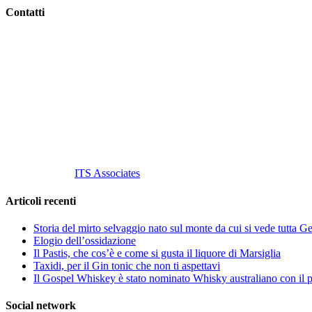
Contatti
Vino Vino di Gaviglio Andrea
C.so S. Gottardo, 13 20136 Milano MI
Tel
. +39 02 58.10.12.39
Cell.
+39 329 711 1014
P. Iva 10847580965
info@vinovinomilano.it
© 2013 Vino Vino di Andrea Gaviglio.
Tutti i diritti riservati.
Customized by
ITS Associates
Articoli recenti
Storia del mirto selvaggio nato sul monte da cui si vede tutta 
Elogio dell’ossidazione
Il Pastis, che cos’è e come si gusta il liquore di Marsiglia
Taxidi, per il Gin tonic che non ti aspettavi
Il Gospel Whiskey è stato nominato Whisky australiano con il p
Social network