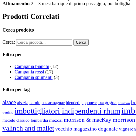
Affinamento:
2 – 3 mesi barrique di primo passaggio, poi bottiglia
Prodotti Correlati
Cerca prodotto
Cerca:
Filtra per
Campania bianchi
(12)
Campania rossi
(17)
Campania spumanti
(3)
Filtra per tag
alsace
b
borgogna
alsazia
barolo
blended japponese
bas armagnac
bourbon
imbo
imbottigliatori indipendenti rhum
trentino
morrison 
morrison & macKay
mezcal
metodo classico lombardia
valinch and mallet
vecchio magazzino doganale
vigneron