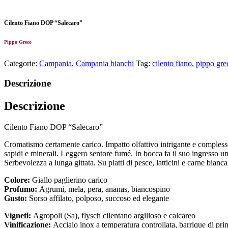
Cilento Fiano DOP “Salecaro”
Pippo Greco
Categorie:
Campania
,
Campania bianchi
Tag:
cilento fiano
,
pippo gre
Descrizione
Descrizione
Cilento Fiano DOP “Salecaro”
Cromatismo certamente carico. Impatto olfattivo intrigante e complesso,
sapidi e minerali. Leggero sentore fumé. In bocca fa il suo ingresso un 
Serbevolezza a lunga gittata. Su piatti di pesce, latticini e carne bianca
Colore:
Giallo paglierino carico
Profumo:
Agrumi, mela, pera, ananas, biancospino
Gusto:
Sorso affilato, polposo, succoso ed elegante
Vigneti:
Agropoli (Sa), flysch cilentano argilloso e calcareo
Vinificazione:
Acciaio inox a temperatura controllata, barrique di prim