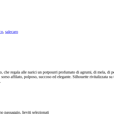
co
,
salecaro
 che regala alle narici un potpourri profumato di agrumi, di mela, di per
sorso affilato, polposo, succoso ed elegante. Silhouette rivitalizzata su 
.
o passaggio, lieviti selezionati