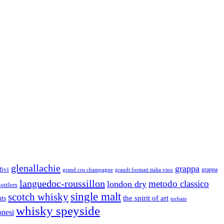
glenallachie
grappa
fivi
grandi formati italia vino
grappa
grand cru champagne
languedoc-roussillon
metodo classico
london dry
ottlers
single malt
scotch whisky
nts
the spirit of art
torbato
whisky speyside
onesi