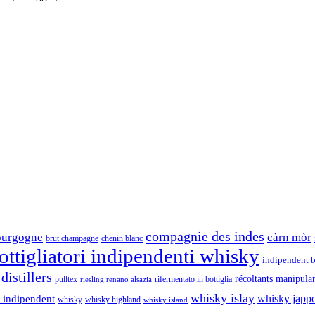
compagnie des indes
ourgogne
càrn mòr
brut champagne
chenin blanc
ttigliatori indipendenti whisky
indipendent b
distillers
récoltants manipula
pulltex
rifermentato in bottiglia
riesling renano alsazia
whisky islay
whisky japp
 indipendent
whisky
whisky highland
whisky island