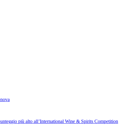
Al momento non disponibile
Genova
unteggio più alto all’International Wine & Spirits Competition