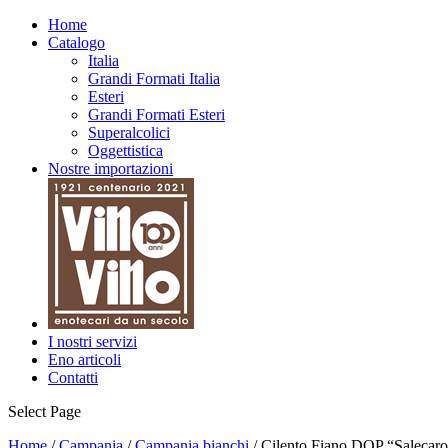
Home
Catalogo
Italia
Grandi Formati Italia
Esteri
Grandi Formati Esteri
Superalcolici
Oggettistica
Nostre importazioni
I nostri servizi
Eno articoli
Contatti
Select Page
Home
/
Campania
/
Campania bianchi
/ Cilento Fiano DOP “Salecar