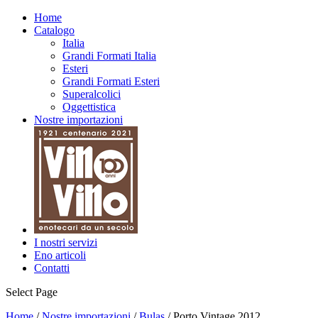
Home
Catalogo
Italia
Grandi Formati Italia
Esteri
Grandi Formati Esteri
Superalcolici
Oggettistica
Nostre importazioni
I nostri servizi
Eno articoli
Contatti
Select Page
Home
/
Nostre importazioni
/
Bulas
/ Porto Vintage 2012