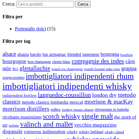
Cerca:
Filtra per
Portogallo dolci
(15)
Filtra per tag
alsace
borgogna
alsazia
barolo
blended japponese
bas armagnac
bourbon
compagnie des indes
bourgogne
càrn
brut champagne
chenin blanc
glenallachie
grappa
mòr
fivi
grandi formati italia vino
grand cru champagne
imbottigliatori indipendenti rhum
grappa trentino
imbottigliatori indipendenti whisky
languedoc-roussillon
metodo
london dry
indipendent bottlers
classico
morrison & macKay
mezcal
metodo classico lombardia
morrison distillers
pulltex
rifermentato in bottiglia
riesling renano alsazia
single malt
scotch whisky
récoltants manipulants
the spirit of
valinch and mallet
vecchio magazzino
art
torbato
doganale
vigneron indipendent
whisky
whisky highland
whisky island