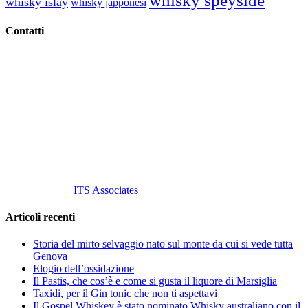
whisky speyside
whisky islay
whisky japponesi
Contatti
Vino Vino di Gaviglio Andrea
C.so S. Gottardo, 13 20136 Milano MI
Tel
. +39 02 58.10.12.39
Cell.
+39 329 711 1014
P. Iva 10847580965
info@vinovinomilano.it
© 2013 Vino Vino di Andrea Gaviglio.
Tutti i diritti riservati.
Customized by
ITS Associates
Articoli recenti
Storia del mirto selvaggio nato sul monte da cui si vede tutta
Genova
Elogio dell’ossidazione
Il Pastis, che cos’è e come si gusta il liquore di Marsiglia
Taxidi, per il Gin tonic che non ti aspettavi
Il Gospel Whiskey è stato nominato Whisky australiano con il