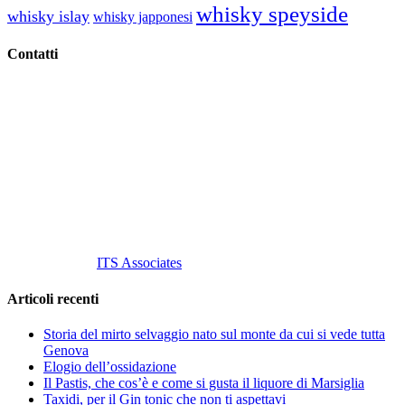
whisky speyside
whisky islay
whisky japponesi
Contatti
Vino Vino di Gaviglio Andrea
C.so S. Gottardo, 13 20136 Milano MI
Tel
. +39 02 58.10.12.39
Cell.
+39 329 711 1014
P. Iva 10847580965
info@vinovinomilano.it
© 2013 Vino Vino di Andrea Gaviglio.
Tutti i diritti riservati.
Customized by
ITS Associates
Articoli recenti
Storia del mirto selvaggio nato sul monte da cui si vede tutta
Genova
Elogio dell’ossidazione
Il Pastis, che cos’è e come si gusta il liquore di Marsiglia
Taxidi, per il Gin tonic che non ti aspettavi