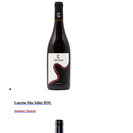
Lagrein Alto Adige DOC
Weingut Teutsch