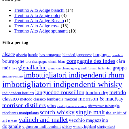
Trentino Alto Adige bianchi
(14)
Trentino Alto Adige dolci
(3)
Trentino Alto Adige Rosato
(1)
Trentino Alto Adige rossi
(15)
Trentino Alto Adige spumanti
(10)
Filtra per tag
alsace
borgogna
alsazia
barolo
blended japponese
bas armagnac
bourbon
compagnie des indes
bourgogne
càrn
brut champagne
chenin blanc
glenallachie
grappa
mòr
fivi
grandi formati italia vino
grand cru champagne
imbottigliatori indipendenti rhum
grappa trentino
imbottigliatori indipendenti whisky
languedoc-roussillon
metodo
london dry
indipendent bottlers
classico
morrison & macKay
mezcal
metodo classico lombardia
morrison distillers
pulltex
rifermentato in bottiglia
riesling renano alsazia
single malt
scotch whisky
récoltants manipulants
the spirit of
valinch and mallet
vecchio magazzino
art
torbato
doganale
vigneron indipendent
whisky
whisky highland
whisky island