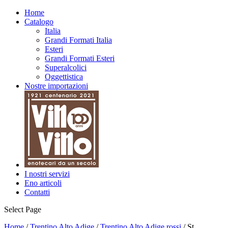
Home
Catalogo
Italia
Grandi Formati Italia
Esteri
Grandi Formati Esteri
Superalcolici
Oggettistica
Nostre importazioni
I nostri servizi
Eno articoli
Contatti
Select Page
Home
/
Trentino Alto Adige
/
Trentino Alto Adige rossi
/ St.