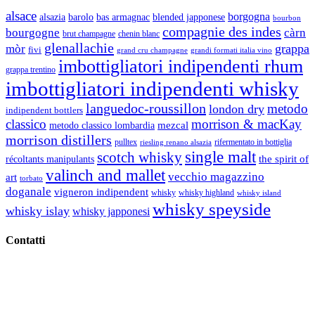
alsace
borgogna
alsazia
barolo
blended japponese
bas armagnac
bourbon
compagnie des indes
bourgogne
càrn
brut champagne
chenin blanc
glenallachie
grappa
mòr
fivi
grandi formati italia vino
grand cru champagne
imbottigliatori indipendenti rhum
grappa trentino
imbottigliatori indipendenti whisky
languedoc-roussillon
metodo
london dry
indipendent bottlers
classico
morrison & macKay
mezcal
metodo classico lombardia
morrison distillers
pulltex
rifermentato in bottiglia
riesling renano alsazia
single malt
scotch whisky
récoltants manipulants
the spirit of
valinch and mallet
vecchio magazzino
art
torbato
doganale
vigneron indipendent
whisky
whisky highland
whisky island
whisky speyside
whisky islay
whisky japponesi
Contatti
Vino Vino di Gaviglio Andrea
C.so S. Gottardo, 13 20136 Milano MI
Tel
. +39 02 58.10.12.39