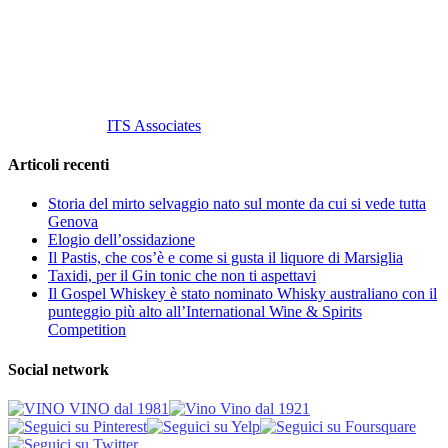
Cell.
+39 329 711 1014
P. Iva 10847580965
info@vinovinomilano.it
© 2013 Vino Vino di Andrea Gaviglio.
Tutti i diritti riservati.
Customized by
ITS Associates
Articoli recenti
Storia del mirto selvaggio nato sul monte da cui si vede tutta
Genova
Elogio dell’ossidazione
Il Pastis, che cos’è e come si gusta il liquore di Marsiglia
Taxidi, per il Gin tonic che non ti aspettavi
Il Gospel Whiskey è stato nominato Whisky australiano con il
punteggio più alto all’International Wine & Spirits
Competition
Social network