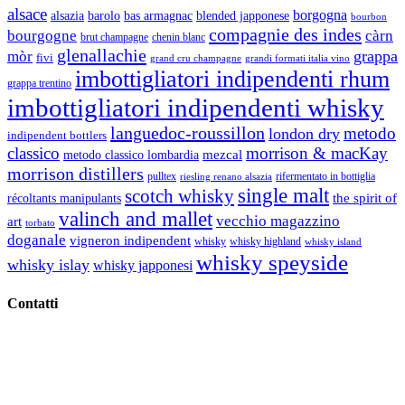
alsace
borgogna
alsazia
barolo
blended japponese
bas armagnac
bourbon
compagnie des indes
bourgogne
càrn
brut champagne
chenin blanc
glenallachie
grappa
mòr
fivi
grandi formati italia vino
grand cru champagne
imbottigliatori indipendenti rhum
grappa trentino
imbottigliatori indipendenti whisky
languedoc-roussillon
metodo
london dry
indipendent bottlers
classico
morrison & macKay
mezcal
metodo classico lombardia
morrison distillers
pulltex
rifermentato in bottiglia
riesling renano alsazia
single malt
scotch whisky
récoltants manipulants
the spirit of
valinch and mallet
vecchio magazzino
art
torbato
doganale
vigneron indipendent
whisky
whisky highland
whisky island
whisky speyside
whisky islay
whisky japponesi
Contatti
Vino Vino di Gaviglio Andrea
C.so S. Gottardo, 13 20136 Milano MI
Tel
. +39 02 58.10.12.39
Cell.
+39 329 711 1014