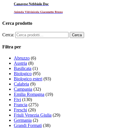
Canavese Nebbiolo Doc
Azienda Vitivinicola Giacometto Bruno
Cerca prodotto
Cerca:
Filtra per
Abruzzo
(6)
Austria
(8)
Basilicata
(1)
Biologico
(95)
Biologico esteri
(93)
Calabria
(9)
Campania
(32)
Emilia Romagna
(19)
Fivi
(130)
Francia
(275)
Freschi
(20)
Friuli Venezia Giulia
(29)
Germania
(2)
Grandi Formati
(38)