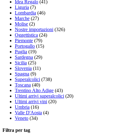
Idea Regalo
(41)
Liguria
(7)
Lombardia
(46)
Marche
(27)
Molise
(2)
Nostre importazioni
(326)
Oggettistica
(24)
Piemonte
(79)
Portogallo
(15)
Puglia
(19)
Sardegna
(29)
Sicilia
(25)
Slovenia
(11)
Spagna
(9)
Superalcolici
(738)
Toscana
(40)
Trentino Alto Adige
(43)
Ultimi arrivi superalcolici
(20)
Ultimi arrivi vini
(20)
Umbria
(16)
Valle D'Aosta
(4)
Veneto
(34)
Filtra per tag