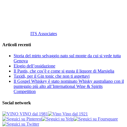
P. Iva 10847580965
info@vinovinomilano.it
© 2013 Vino Vino di Andrea Gaviglio.
Tutti i diritti riservati.
Customized by
ITS Associates
Articoli recenti
Storia del mirto selvaggio nato sul monte da cui si vede tutta
Genova
Elogio dell’ossidazione
Il Pastis, che cos’è e come si gusta il liquore di Marsiglia
Taxidi, per il Gin tonic che non ti aspettavi
Il Gospel Whiskey è stato nominato Whisky australiano con il
punteggio più alto all’International Wine & Spirits
Competition
Social network