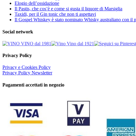
Elogio dell’ossidazione
Il Pastis, che cos’è e come si gusta il liquore di Marsiglia
Taxidi, per il Gin tonic che non ti aspettavi
Il Gospel Whiskey è stato nominato Whisky australiano con il p
Social network
Privacy Policy
Privacy e Cookies Policy
Privacy Policy Newsletter
Pagamenti accettati in negozio