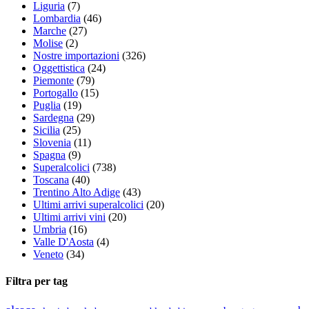
Liguria
(7)
Lombardia
(46)
Marche
(27)
Molise
(2)
Nostre importazioni
(326)
Oggettistica
(24)
Piemonte
(79)
Portogallo
(15)
Puglia
(19)
Sardegna
(29)
Sicilia
(25)
Slovenia
(11)
Spagna
(9)
Superalcolici
(738)
Toscana
(40)
Trentino Alto Adige
(43)
Ultimi arrivi superalcolici
(20)
Ultimi arrivi vini
(20)
Umbria
(16)
Valle D'Aosta
(4)
Veneto
(34)
Filtra per tag