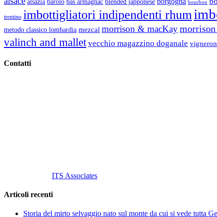
alsace
b
borgogna
alsazia
barolo
blended japponese
bas armagnac
bourbon
imbo
imbottigliatori indipendenti rhum
trentino
morrison 
morrison & macKay
mezcal
metodo classico lombardia
valinch and mallet
vecchio magazzino doganale
vigneron
Contatti
Vino Vino di Gaviglio Andrea
C.so S. Gottardo, 13 20136 Milano MI
Tel
. +39 02 58.10.12.39
Cell.
+39 329 711 1014
P. Iva 10847580965
info@vinovinomilano.it
© 2013 Vino Vino di Andrea Gaviglio.
Tutti i diritti riservati.
Customized by
ITS Associates
Articoli recenti
Storia del mirto selvaggio nato sul monte da cui si vede tutta 