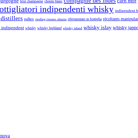
compagnie des indes
ourgogne
càrn mòr
brut champagne
chenin blanc
ttigliatori indipendenti whisky
indipendent b
distillers
récoltants manipula
pulltex
rifermentato in bottiglia
riesling renano alsazia
whisky islay
whisky japp
 indipendent
whisky
whisky highland
whisky island
Genova