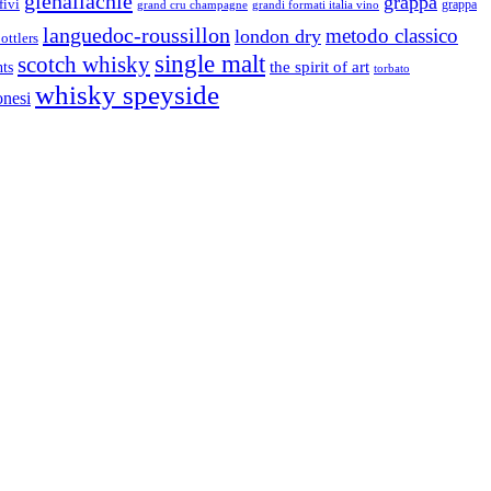
glenallachie
grappa
fivi
grandi formati italia vino
grappa
grand cru champagne
languedoc-roussillon
metodo classico
london dry
ottlers
single malt
scotch whisky
nts
the spirit of art
torbato
whisky speyside
onesi