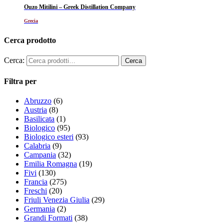
Ouzo Mitilini – Greek Distillation Company
Grecia
Cerca prodotto
Cerca:
Filtra per
Abruzzo
(6)
Austria
(8)
Basilicata
(1)
Biologico
(95)
Biologico esteri
(93)
Calabria
(9)
Campania
(32)
Emilia Romagna
(19)
Fivi
(130)
Francia
(275)
Freschi
(20)
Friuli Venezia Giulia
(29)
Germania
(2)
Grandi Formati
(38)