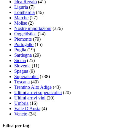
Idea Regalo
(41)
Liguria
(7)
Lombardia
(46)
Marche
(27)
Molise
(2)
Nostre importazioni
(326)
Oggettistica
(24)
Piemonte
(79)
Portogallo
(15)
Puglia
(19)
Sardegna
(29)
Sicilia
(25)
Slovenia
(11)
Spagna
(9)
Superalcolici
(738)
Toscana
(40)
Trentino Alto Adige
(43)
Ultimi arrivi superalcolici
(20)
Ultimi arrivi vini
(20)
Umbria
(16)
Valle D'Aosta
(4)
Veneto
(34)
Filtra per tag