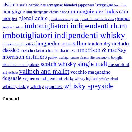
alsace
borgogna
alsazia
barolo
blended japponese
bas armagnac
bourbon
compagnie des indes
bourgogne
càrn
brut champagne
chenin blanc
glenallachie
grappa
mòr
fivi
grandi formati italia vino
grand cru champagne
imbottigliatori indipendenti rhum
grappa trentino
imbottigliatori indipendenti whisky
languedoc-roussillon
metodo
london dry
indipendent bottlers
classico
morrison & macKay
mezcal
metodo classico lombardia
morrison distillers
pulltex
rifermentato in bottiglia
riesling renano alsazia
single malt
scotch whisky
récoltants manipulants
the spirit of
valinch and mallet
vecchio magazzino
art
torbato
doganale
vigneron indipendent
whisky
whisky highland
whisky island
whisky speyside
whisky islay
whisky japponesi
Contatti
Vino Vino di Gaviglio Andrea
C.so S. Gottardo, 13 20136 Milano MI
Tel
. +39 02 58.10.12.39
Cell.
+39 329 711 1014