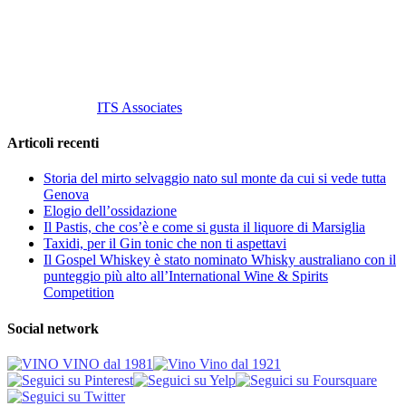
P. Iva 10847580965
info@vinovinomilano.it
© 2013 Vino Vino di Andrea Gaviglio.
Tutti i diritti riservati.
Customized by
ITS Associates
Articoli recenti
Storia del mirto selvaggio nato sul monte da cui si vede tutta
Genova
Elogio dell’ossidazione
Il Pastis, che cos’è e come si gusta il liquore di Marsiglia
Taxidi, per il Gin tonic che non ti aspettavi
Il Gospel Whiskey è stato nominato Whisky australiano con il
punteggio più alto all’International Wine & Spirits
Competition
Social network